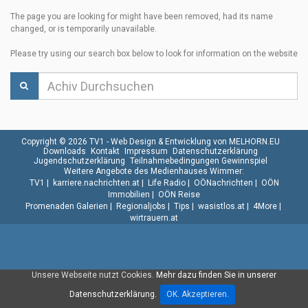
The page you are looking for might have been removed, had its name
changed, or is temporarily unavailable.
Please try using our search box below to look for information on the website
Copyright © 2026 TV1 -
Web Design & Entwicklung von MELHORN.EU
Downloads
Kontakt
Impressum
Datenschutzerklärung
Jugendschutzerklärung
Teilnahmebedingungen Gewinnspiel
Weitere Angebote des Medienhauses Wimmer:
TV1
|
karriere.nachrichten.at
|
Life Radio
|
OÖNachrichten
|
OÖN
Immobilien
|
OÖN Reise
Promenaden Galerien
|
Regionaljobs
|
Tips
|
wasistlos.at
|
4More
|
wirtrauern.at
Unsere Webseite nutzt Cookies.
Mehr dazu finden Sie in unserer
Datenschutzerklärung.
OK. Akzeptieren.