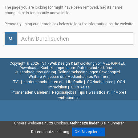
The page you are looking for might have been removed, had its name
changed, or is temporarily unavailable.
Please try using our search box below to look for information on the website
Copyright © 2026 TV1 -
Web Design & Entwicklung von MELHORN.EU
Downloads
Kontakt
Impressum
Datenschutzerklärung
Jugendschutzerklärung
Teilnahmebedingungen Gewinnspiel
Weitere Angebote des Medienhauses Wimmer:
TV1
|
karriere.nachrichten.at
|
Life Radio
|
OÖNachrichten
|
OÖN
Immobilien
|
OÖN Reise
Promenaden Galerien
|
Regionaljobs
|
Tips
|
wasistlos.at
|
4More
|
wirtrauern.at
Unsere Webseite nutzt Cookies.
Mehr dazu finden Sie in unserer
Datenschutzerklärung.
OK. Akzeptieren.