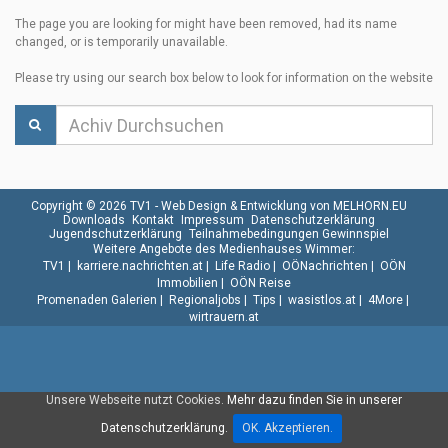
The page you are looking for might have been removed, had its name
changed, or is temporarily unavailable.
Please try using our search box below to look for information on the website
Copyright © 2026 TV1 -
Web Design & Entwicklung von MELHORN.EU
Downloads
Kontakt
Impressum
Datenschutzerklärung
Jugendschutzerklärung
Teilnahmebedingungen Gewinnspiel
Weitere Angebote des Medienhauses Wimmer:
TV1
|
karriere.nachrichten.at
|
Life Radio
|
OÖNachrichten
|
OÖN
Immobilien
|
OÖN Reise
Promenaden Galerien
|
Regionaljobs
|
Tips
|
wasistlos.at
|
4More
|
wirtrauern.at
Unsere Webseite nutzt Cookies.
Mehr dazu finden Sie in unserer
Datenschutzerklärung.
OK. Akzeptieren.