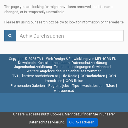
The page you are looking for might have been removed, had its name
changed, or is temporarily unavailable.
Please try using our search box below to look for information on the website
Copyright © 2026 TV1 -
Web Design & Entwicklung von MELHORN.EU
Downloads
Kontakt
Impressum
Datenschutzerklärung
Jugendschutzerklärung
Teilnahmebedingungen Gewinnspiel
Weitere Angebote des Medienhauses Wimmer:
TV1
|
karriere.nachrichten.at
|
Life Radio
|
OÖNachrichten
|
OÖN
Immobilien
|
OÖN Reise
Promenaden Galerien
|
Regionaljobs
|
Tips
|
wasistlos.at
|
4More
|
wirtrauern.at
Unsere Webseite nutzt Cookies.
Mehr dazu finden Sie in unserer
Datenschutzerklärung.
OK. Akzeptieren.