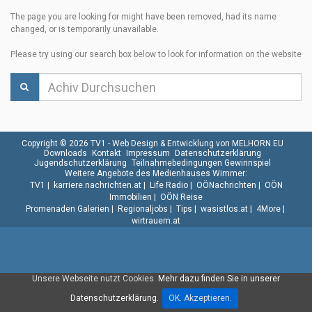
The page you are looking for might have been removed, had its name
changed, or is temporarily unavailable.
Please try using our search box below to look for information on the website
Copyright © 2026 TV1 -
Web Design & Entwicklung von MELHORN.EU
Downloads
Kontakt
Impressum
Datenschutzerklärung
Jugendschutzerklärung
Teilnahmebedingungen Gewinnspiel
Weitere Angebote des Medienhauses Wimmer:
TV1
|
karriere.nachrichten.at
|
Life Radio
|
OÖNachrichten
|
OÖN
Immobilien
|
OÖN Reise
Promenaden Galerien
|
Regionaljobs
|
Tips
|
wasistlos.at
|
4More
|
wirtrauern.at
Unsere Webseite nutzt Cookies.
Mehr dazu finden Sie in unserer
Datenschutzerklärung.
OK. Akzeptieren.