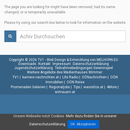
The page you are looking for might have been removed, had its name
changed, or is temporarily unavailable.
Please try using our search box below to look for information on the website
Copyright © 2026 TV1 -
Web Design & Entwicklung von MELHORN.EU
Downloads
Kontakt
Impressum
Datenschutzerklärung
Jugendschutzerklärung
Teilnahmebedingungen Gewinnspiel
Weitere Angebote des Medienhauses Wimmer:
TV1
|
karriere.nachrichten.at
|
Life Radio
|
OÖNachrichten
|
OÖN
Immobilien
|
OÖN Reise
Promenaden Galerien
|
Regionaljobs
|
Tips
|
wasistlos.at
|
4More
|
wirtrauern.at
Unsere Webseite nutzt Cookies.
Mehr dazu finden Sie in unserer
Datenschutzerklärung.
OK. Akzeptieren.