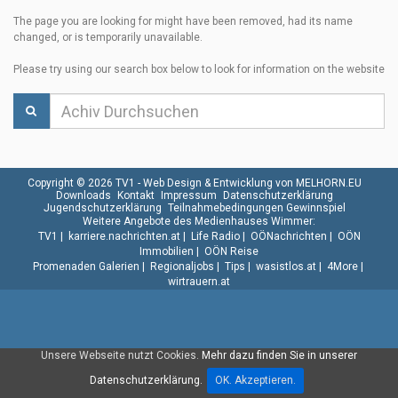
The page you are looking for might have been removed, had its name
changed, or is temporarily unavailable.
Please try using our search box below to look for information on the website
Copyright © 2026 TV1 -
Web Design & Entwicklung von MELHORN.EU
Downloads
Kontakt
Impressum
Datenschutzerklärung
Jugendschutzerklärung
Teilnahmebedingungen Gewinnspiel
Weitere Angebote des Medienhauses Wimmer:
TV1
|
karriere.nachrichten.at
|
Life Radio
|
OÖNachrichten
|
OÖN
Immobilien
|
OÖN Reise
Promenaden Galerien
|
Regionaljobs
|
Tips
|
wasistlos.at
|
4More
|
wirtrauern.at
Unsere Webseite nutzt Cookies.
Mehr dazu finden Sie in unserer
Datenschutzerklärung.
OK. Akzeptieren.