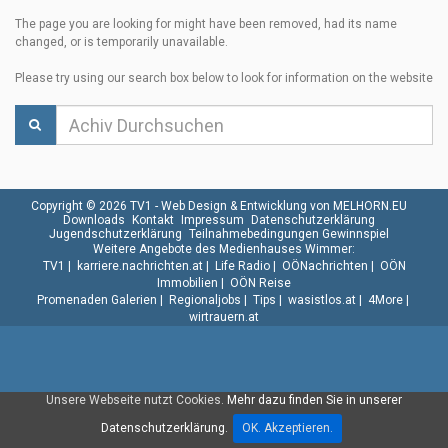
The page you are looking for might have been removed, had its name
changed, or is temporarily unavailable.
Please try using our search box below to look for information on the website
Copyright © 2026 TV1 -
Web Design & Entwicklung von MELHORN.EU
Downloads
Kontakt
Impressum
Datenschutzerklärung
Jugendschutzerklärung
Teilnahmebedingungen Gewinnspiel
Weitere Angebote des Medienhauses Wimmer:
TV1
|
karriere.nachrichten.at
|
Life Radio
|
OÖNachrichten
|
OÖN
Immobilien
|
OÖN Reise
Promenaden Galerien
|
Regionaljobs
|
Tips
|
wasistlos.at
|
4More
|
wirtrauern.at
Unsere Webseite nutzt Cookies.
Mehr dazu finden Sie in unserer
Datenschutzerklärung.
OK. Akzeptieren.