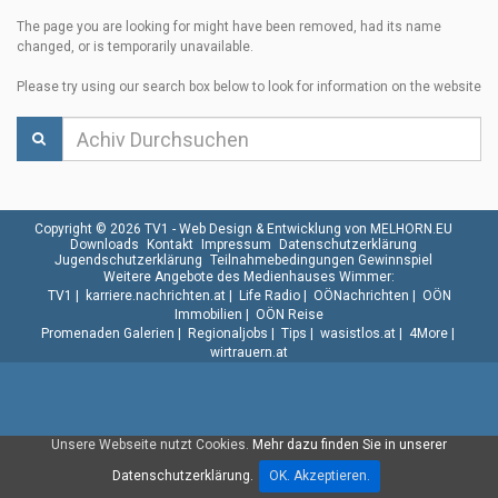
The page you are looking for might have been removed, had its name
changed, or is temporarily unavailable.
Please try using our search box below to look for information on the website
Copyright © 2026 TV1 -
Web Design & Entwicklung von MELHORN.EU
Downloads
Kontakt
Impressum
Datenschutzerklärung
Jugendschutzerklärung
Teilnahmebedingungen Gewinnspiel
Weitere Angebote des Medienhauses Wimmer:
TV1
|
karriere.nachrichten.at
|
Life Radio
|
OÖNachrichten
|
OÖN
Immobilien
|
OÖN Reise
Promenaden Galerien
|
Regionaljobs
|
Tips
|
wasistlos.at
|
4More
|
wirtrauern.at
Unsere Webseite nutzt Cookies.
Mehr dazu finden Sie in unserer
Datenschutzerklärung.
OK. Akzeptieren.