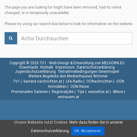
The page you are looking for might have been removed, had its name
changed, or is temporarily unavailable.
Please try using our search box below to look for information on the website
Copyright © 2026 TV1 -
Web Design & Entwicklung von MELHORN.EU
Downloads
Kontakt
Impressum
Datenschutzerklärung
Jugendschutzerklärung
Teilnahmebedingungen Gewinnspiel
Weitere Angebote des Medienhauses Wimmer:
TV1
|
karriere.nachrichten.at
|
Life Radio
|
OÖNachrichten
|
OÖN
Immobilien
|
OÖN Reise
Promenaden Galerien
|
Regionaljobs
|
Tips
|
wasistlos.at
|
4More
|
wirtrauern.at
Unsere Webseite nutzt Cookies.
Mehr dazu finden Sie in unserer
Datenschutzerklärung.
OK. Akzeptieren.