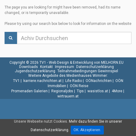
The page you are looking for might have been removed, had its name
changed, or is temporarily unavailable.
Please try using our search box below to look for information on the website
Copyright © 2026 TV1 -
Web Design & Entwicklung von MELHORN.EU
Downloads
Kontakt
Impressum
Datenschutzerklärung
Jugendschutzerklärung
Teilnahmebedingungen Gewinnspiel
Weitere Angebote des Medienhauses Wimmer:
TV1
|
karriere.nachrichten.at
|
Life Radio
|
OÖNachrichten
|
OÖN
Immobilien
|
OÖN Reise
Promenaden Galerien
|
Regionaljobs
|
Tips
|
wasistlos.at
|
4More
|
wirtrauern.at
Unsere Webseite nutzt Cookies.
Mehr dazu finden Sie in unserer
Datenschutzerklärung.
OK. Akzeptieren.