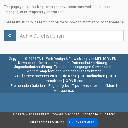
The page you are looking for might have been removed, had its name
changed, or is temporarily unavailable.
Please try using our search box below to look for information on the website
Copyright © 2026 TV1 -
Web Design & Entwicklung von MELHORN.EU
Downloads
Kontakt
Impressum
Datenschutzerklärung
Jugendschutzerklärung
Teilnahmebedingungen Gewinnspiel
Weitere Angebote des Medienhauses Wimmer:
TV1
|
karriere.nachrichten.at
|
Life Radio
|
OÖNachrichten
|
OÖN
Immobilien
|
OÖN Reise
Promenaden Galerien
|
Regionaljobs
|
Tips
|
wasistlos.at
|
4More
|
wirtrauern.at
Unsere Webseite nutzt Cookies.
Mehr dazu finden Sie in unserer
Datenschutzerklärung.
OK. Akzeptieren.