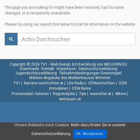
The page you are looking for might have been removed, had its name
changed, or is temporarily unavailable.
Please try using our search box below to look for information on the website
Copyright © 2026 TV1 -
Web Design & Entwicklung von MELHORN.EU
Downloads
Kontakt
Impressum
Datenschutzerklärung
Jugendschutzerklärung
Teilnahmebedingungen Gewinnspiel
Weitere Angebote des Medienhauses Wimmer:
TV1
|
karriere.nachrichten.at
|
Life Radio
|
OÖNachrichten
|
OÖN
Immobilien
|
OÖN Reise
Promenaden Galerien
|
Regionaljobs
|
Tips
|
wasistlos.at
|
4More
|
wirtrauern.at
Unsere Webseite nutzt Cookies.
Mehr dazu finden Sie in unserer
Datenschutzerklärung.
OK. Akzeptieren.