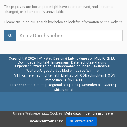
The page you are looking for might have been removed, had its name
changed, or is temporarily unavailable.
Please try using our search box below to look for information on the website
Copyright © 2026 TV1 -
Web Design & Entwicklung von MELHORN.EU
Downloads
Kontakt
Impressum
Datenschutzerklärung
Jugendschutzerklärung
Teilnahmebedingungen Gewinnspiel
Weitere Angebote des Medienhauses Wimmer:
TV1
|
karriere.nachrichten.at
|
Life Radio
|
OÖNachrichten
|
OÖN
Immobilien
|
OÖN Reise
Promenaden Galerien
|
Regionaljobs
|
Tips
|
wasistlos.at
|
4More
|
wirtrauern.at
Unsere Webseite nutzt Cookies.
Mehr dazu finden Sie in unserer
Datenschutzerklärung.
OK. Akzeptieren.