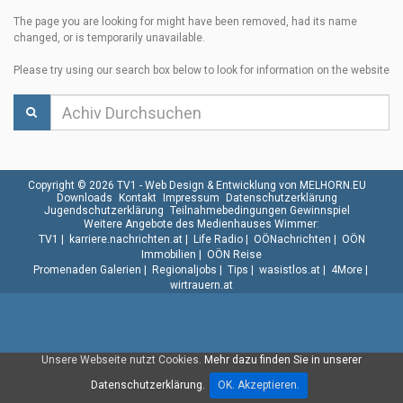
The page you are looking for might have been removed, had its name
changed, or is temporarily unavailable.
Please try using our search box below to look for information on the website
Copyright © 2026 TV1 -
Web Design & Entwicklung von MELHORN.EU
Downloads
Kontakt
Impressum
Datenschutzerklärung
Jugendschutzerklärung
Teilnahmebedingungen Gewinnspiel
Weitere Angebote des Medienhauses Wimmer:
TV1
|
karriere.nachrichten.at
|
Life Radio
|
OÖNachrichten
|
OÖN
Immobilien
|
OÖN Reise
Promenaden Galerien
|
Regionaljobs
|
Tips
|
wasistlos.at
|
4More
|
wirtrauern.at
Unsere Webseite nutzt Cookies.
Mehr dazu finden Sie in unserer
Datenschutzerklärung.
OK. Akzeptieren.