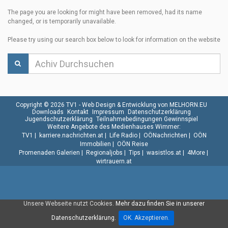
The page you are looking for might have been removed, had its name
changed, or is temporarily unavailable.
Please try using our search box below to look for information on the website
Copyright © 2026 TV1 -
Web Design & Entwicklung von MELHORN.EU
Downloads
Kontakt
Impressum
Datenschutzerklärung
Jugendschutzerklärung
Teilnahmebedingungen Gewinnspiel
Weitere Angebote des Medienhauses Wimmer:
TV1
|
karriere.nachrichten.at
|
Life Radio
|
OÖNachrichten
|
OÖN
Immobilien
|
OÖN Reise
Promenaden Galerien
|
Regionaljobs
|
Tips
|
wasistlos.at
|
4More
|
wirtrauern.at
Unsere Webseite nutzt Cookies.
Mehr dazu finden Sie in unserer
Datenschutzerklärung.
OK. Akzeptieren.