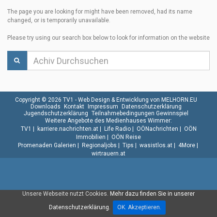
The page you are looking for might have been removed, had its name
changed, or is temporarily unavailable.
Please try using our search box below to look for information on the website
Copyright © 2026 TV1 -
Web Design & Entwicklung von MELHORN.EU
Downloads
Kontakt
Impressum
Datenschutzerklärung
Jugendschutzerklärung
Teilnahmebedingungen Gewinnspiel
Weitere Angebote des Medienhauses Wimmer:
TV1
|
karriere.nachrichten.at
|
Life Radio
|
OÖNachrichten
|
OÖN
Immobilien
|
OÖN Reise
Promenaden Galerien
|
Regionaljobs
|
Tips
|
wasistlos.at
|
4More
|
wirtrauern.at
Unsere Webseite nutzt Cookies.
Mehr dazu finden Sie in unserer
Datenschutzerklärung.
OK. Akzeptieren.