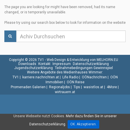
The page you are looking for might have been removed, had its name
changed, or is temporarily unavailable.
Please try using our search box below to look for information on the website
Copyright © 2026 TV1 -
Web Design & Entwicklung von MELHORN.EU
Downloads
Kontakt
Impressum
Datenschutzerklärung
Jugendschutzerklärung
Teilnahmebedingungen Gewinnspiel
Weitere Angebote des Medienhauses Wimmer:
TV1
|
karriere.nachrichten.at
|
Life Radio
|
OÖNachrichten
|
OÖN
Immobilien
|
OÖN Reise
Promenaden Galerien
|
Regionaljobs
|
Tips
|
wasistlos.at
|
4More
|
wirtrauern.at
Unsere Webseite nutzt Cookies.
Mehr dazu finden Sie in unserer
Datenschutzerklärung.
OK. Akzeptieren.