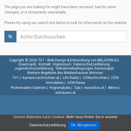
The page you are looking for might have been removed, had its name
changed, or is temporarily unavailable.
Please try using our search box below to look for information on the website
Copyright © 2026 TV1 -
Web Design & Entwicklung von MELHORN.EU
Downloads
Kontakt
Impressum
Datenschutzerklärung
Jugendschutzerklärung
Teilnahmebedingungen Gewinnspiel
Weitere Angebote des Medienhauses Wimmer:
TV1
|
karriere.nachrichten.at
|
Life Radio
|
OÖNachrichten
|
OÖN
Immobilien
|
OÖN Reise
Promenaden Galerien
|
Regionaljobs
|
Tips
|
wasistlos.at
|
4More
|
wirtrauern.at
Unsere Webseite nutzt Cookies.
Mehr dazu finden Sie in unserer
Datenschutzerklärung.
OK. Akzeptieren.