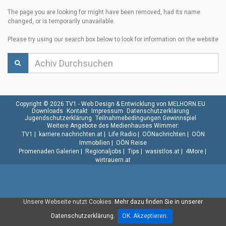
The page you are looking for might have been removed, had its name
changed, or is temporarily unavailable.
Please try using our search box below to look for information on the website
Copyright © 2026 TV1 -
Web Design & Entwicklung von MELHORN.EU
Downloads
Kontakt
Impressum
Datenschutzerklärung
Jugendschutzerklärung
Teilnahmebedingungen Gewinnspiel
Weitere Angebote des Medienhauses Wimmer:
TV1
|
karriere.nachrichten.at
|
Life Radio
|
OÖNachrichten
|
OÖN
Immobilien
|
OÖN Reise
Promenaden Galerien
|
Regionaljobs
|
Tips
|
wasistlos.at
|
4More
|
wirtrauern.at
Unsere Webseite nutzt Cookies.
Mehr dazu finden Sie in unserer
Datenschutzerklärung.
OK. Akzeptieren.