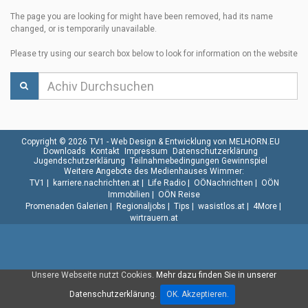
The page you are looking for might have been removed, had its name
changed, or is temporarily unavailable.
Please try using our search box below to look for information on the website
Copyright © 2026 TV1 -
Web Design & Entwicklung von MELHORN.EU
Downloads
Kontakt
Impressum
Datenschutzerklärung
Jugendschutzerklärung
Teilnahmebedingungen Gewinnspiel
Weitere Angebote des Medienhauses Wimmer:
TV1
|
karriere.nachrichten.at
|
Life Radio
|
OÖNachrichten
|
OÖN
Immobilien
|
OÖN Reise
Promenaden Galerien
|
Regionaljobs
|
Tips
|
wasistlos.at
|
4More
|
wirtrauern.at
Unsere Webseite nutzt Cookies.
Mehr dazu finden Sie in unserer
Datenschutzerklärung.
OK. Akzeptieren.