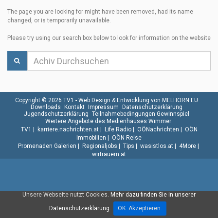
The page you are looking for might have been removed, had its name
changed, or is temporarily unavailable.
Please try using our search box below to look for information on the website
Copyright © 2026 TV1 -
Web Design & Entwicklung von MELHORN.EU
Downloads
Kontakt
Impressum
Datenschutzerklärung
Jugendschutzerklärung
Teilnahmebedingungen Gewinnspiel
Weitere Angebote des Medienhauses Wimmer:
TV1
|
karriere.nachrichten.at
|
Life Radio
|
OÖNachrichten
|
OÖN
Immobilien
|
OÖN Reise
Promenaden Galerien
|
Regionaljobs
|
Tips
|
wasistlos.at
|
4More
|
wirtrauern.at
Unsere Webseite nutzt Cookies.
Mehr dazu finden Sie in unserer
Datenschutzerklärung.
OK. Akzeptieren.