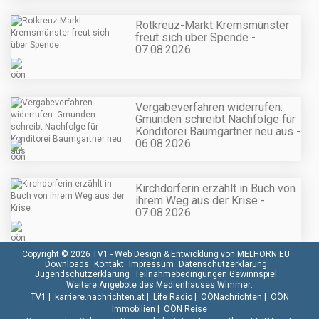
Rotkreuz-Markt Kremsmünster
freut sich über Spende -
07.08.2026
Vergabeverfahren widerrufen:
Gmunden schreibt Nachfolge für
Konditorei Baumgartner neu aus -
06.08.2026
Kirchdorferin erzählt in Buch von
ihrem Weg aus der Krise -
07.08.2026
Copyright © 2026 TV1 -
Web Design & Entwicklung von MELHORN.EU
Downloads
Kontakt
Impressum
Datenschutzerklärung
Jugendschutzerklärung
Teilnahmebedingungen Gewinnspiel
Weitere Angebote des Medienhauses Wimmer:
TV1
|
karriere.nachrichten.at
|
Life Radio
|
OÖNachrichten
|
OÖN
Immobilien
|
OÖN Reise