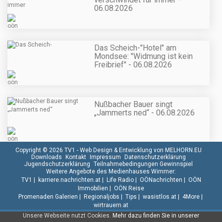
06.08.2026
Das Scheich-"Hotel" am
Mondsee: "Widmung ist kein
Freibrief" - 06.08.2026
Nußbacher Bauer singt
„Jammerts ned“ - 06.08.2026
Copyright © 2026 TV1 -
Web Design & Entwicklung von MELHORN.EU
Downloads
Kontakt
Impressum
Datenschutzerklärung
Jugendschutzerklärung
Teilnahmebedingungen Gewinnspiel
Weitere Angebote des Medienhauses Wimmer:
TV1
|
karriere.nachrichten.at
|
Life Radio
|
OÖNachrichten
|
OÖN
Immobilien
|
OÖN Reise
Promenaden Galerien
|
Regionaljobs
|
Tips
|
wasistlos.at
|
4More
|
wirtrauern.at
Unsere Webseite nutzt Cookies.
Mehr dazu finden Sie in unserer