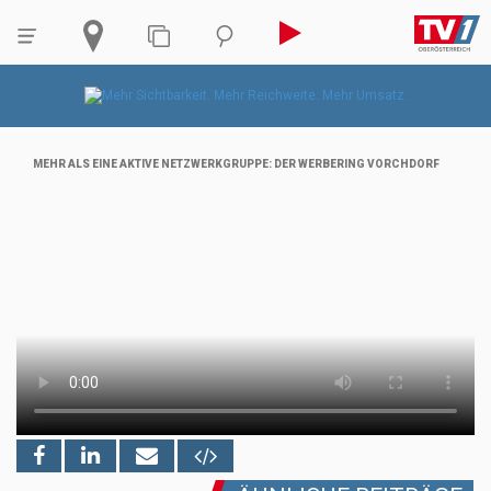
MEHR ALS EINE AKTIVE NETZWERKGRUPPE: DER WERBERING VORCHDORF