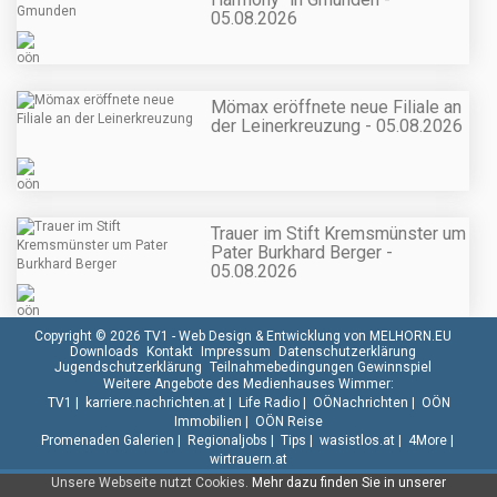
05.08.2026
Mömax eröffnete neue Filiale an
der Leinerkreuzung - 05.08.2026
Trauer im Stift Kremsmünster um
Pater Burkhard Berger -
05.08.2026
Copyright © 2026 TV1 -
Web Design & Entwicklung von MELHORN.EU
Downloads
Kontakt
Impressum
Datenschutzerklärung
Jugendschutzerklärung
Teilnahmebedingungen Gewinnspiel
Weitere Angebote des Medienhauses Wimmer:
TV1
|
karriere.nachrichten.at
|
Life Radio
|
OÖNachrichten
|
OÖN
Immobilien
|
OÖN Reise
Promenaden Galerien
|
Regionaljobs
|
Tips
|
wasistlos.at
|
4More
|
wirtrauern.at
Unsere Webseite nutzt Cookies.
Mehr dazu finden Sie in unserer