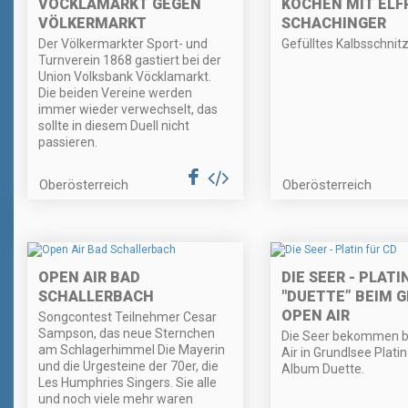
VÖCKLAMARKT GEGEN
KOCHEN MIT ELF
VÖLKERMARKT
SCHACHINGER
Der Völkermarkter Sport- und
Gefülltes Kalbsschnitz
Turnverein 1868 gastiert bei der
Union Volksbank Vöcklamarkt.
Die beiden Vereine werden
immer wieder verwechselt, das
sollte in diesem Duell nicht
passieren.
Oberösterreich
Oberösterreich
OPEN AIR BAD
DIE SEER - PLATI
SCHALLERBACH
"DUETTE” BEIM G
PEN AIR
Songcontest Teilnehmer Cesar
Sampson, das neue Sternchen
Die Seer bekommen 
am Schlagerhimmel Die Mayerin
Air in Grundlsee Platin 
und die Urgesteine der 70er, die
Album Duette.
Les Humphries Singers. Sie alle
und noch viele mehr waren