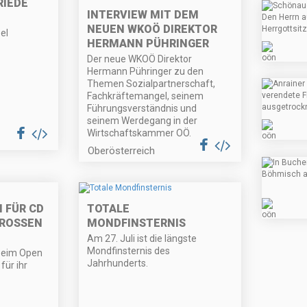
RIEDE
INTERVIEW MIT DEM
NEUEN WKOÖ DIREKTOR
el
HERMANN PÜHRINGER
Der neue WKOÖ Direktor
Hermann Pühringer zu den
Themen Sozialpartnerschaft,
Fachkräftemangel, seinem
Führungsverständnis und
seinem Werdegang in der
Wirtschaftskammer OÖ.
Oberösterreich
N FÜR CD
TOTALE
ROSSEN O
MONDFINSTERNIS
Am 27. Juli ist die längste
Mondfinsternis des
beim Open
Jahrhunderts.
für ihr