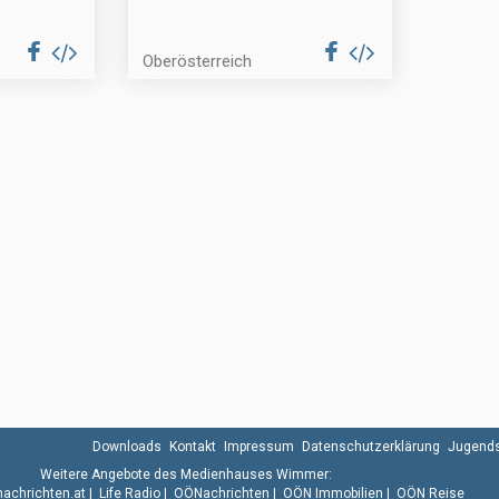
Oberösterreich
Downloads
Kontakt
Impressum
Datenschutzerklärung
Jugends
Weitere Angebote des Medienhauses Wimmer:
.nachrichten.at
|
Life Radio
|
OÖNachrichten
|
OÖN Immobilien
|
OÖN Reise