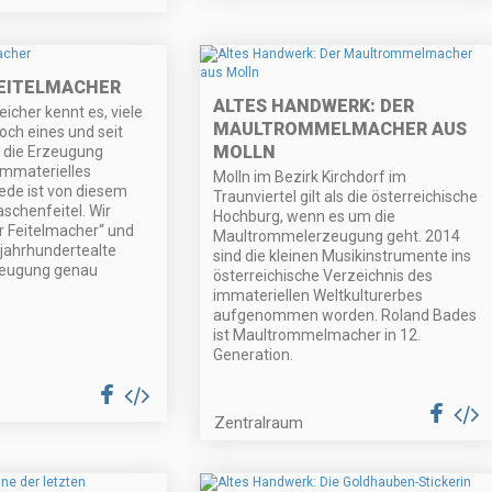
FEITELMACHER
ALTES HANDWERK: DER
eicher kennt es, viele
MAULTROMMELMACHER AUS
och eines und seit
MOLLN
t die Erzeugung
 Immaterielles
Molln im Bezirk Kirchdorf im
Rede ist von diesem
Traunviertel gilt als die österreichische
schenfeitel. Wir
Hochburg, wenn es um die
r Feitelmacher“ und
Maultrommelerzeugung geht. 2014
jahrhundertealte
sind die kleinen Musikinstrumente ins
rzeugung genau
österreichische Verzeichnis des
immateriellen Weltkulturerbes
aufgenommen worden. Roland Bades
ist Maultrommelmacher in 12.
Generation.
Zentralraum