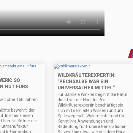
WILDKRÄUTEREXPERTIN:
WERK: SO
"PECHSALBE WAR EIN
N HUT FÜRS
UNIVERSALHEILMITTEL"
Für Gabriele Winkler beginnt die Natur
 seit über 160 Jahren
direkt vor der Haustür. Als
Wildkräuterexpertin beschäftigt sie
chte bewahrt: der
sich mit dem alten Wissen rund um
ut. In einer kleinen
Spitzwegerich, Waldmeister und Co.
 Familie Bittner die
Kennt ihre Anwendungen und
e Hutmanufaktur
Bedeutung für frühere Generationen.
 und 6. Generation.
So zeigt sie etwa, wie aus dem Harz