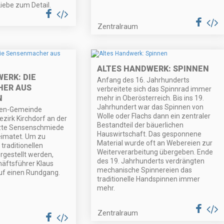
iebe zum Detail.
Zentralraum
ALTES HANDWERK: SPINNEN
ERK: DIE
Anfang des 16. Jahrhunderts
ER AUS
verbreitete sich das Spinnrad immer
N
mehr in Oberösterreich. Bis ins 19.
Jahrhundert war das Spinnen von
elen-Gemeinde
Wolle oder Flachs dann ein zentraler
ezirk Kirchdorf an der
Bestandteil der bäuerlichen
etzte Sensenschmiede
Hauswirtschaft. Das gesponnene
eimatet. Um zu
Material wurde oft an Webereien zur
 traditionellen
Weiterverarbeitung übergeben. Ende
rgestellt werden,
des 19. Jahrhunderts verdrängten
äftsführer Klaus
mechanische Spinnereien das
uf einen Rundgang.
traditionelle Handspinnen immer
mehr.
Zentralraum