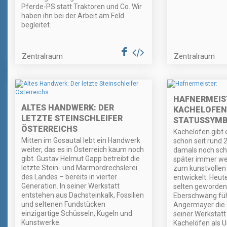
Pferde-PS statt Traktoren und Co. Wir
haben ihn bei der Arbeit am Feld
begleitet.
Zentralraum
Zentralraum
HAFNERMEIST
ALTES HANDWERK: DER
KACHELOFEN
LETZTE STEINSCHLEIFER
STATUSSYMB
ÖSTERREICHS
Kachelöfen gibt 
Mitten im Gosautal lebt ein Handwerk
schon seit rund 
weiter, das es in Österreich kaum noch
damals noch schl
gibt. Gustav Helmut Gapp betreibt die
später immer wei
letzte Stein- und Marmordrechslerei
zum kunstvolle
des Landes – bereits in vierter
entwickelt. Heut
Generation. In seiner Werkstatt
selten geworden,
entstehen aus Dachsteinkalk, Fossilien
Eberschwang füh
und seltenen Fundstücken
Angermayer die Tr
einzigartige Schüsseln, Kugeln und
seiner Werkstatt
Kunstwerke.
Kachelöfen als Un