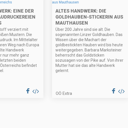
ERK: EINE DER
ALTES HANDWERK: DIE
AUDRUCKEREIEN
GOLDHAUBEN-STICKERIN AUS
S
MAUTHAUSEN
off verziert mit
Über 200 Jahre sind sie alt. Die
eißen Mustern. Die
sogenannten Linzer Goldhauben. Das
udruck. Im Mittelalter
Wissen über die Machart der
ihren Weg nach Europa
goldbestickten Hauben wird bis heute
alte Handwerk
weitergegeben. Barbara Marksteiner
r nur mehr ganz
beherrscht das Goldsticken
 letzten beiden
sozusagen von der Pike auf. Von ihrer
Österreichs befindet
Mutter hat sie das alte Handwerk
el.
gelernt.
OÖ Extra