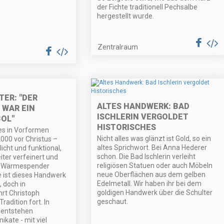
der Fichte traditionell Pechsalbe
hergestellt wurde.
Zentralraum
ER: "DER
ALTES HANDWERK: BAD
 WAR EIN
ISCHLERIN VERGOLDET
OL"
HISTORISCHES
es in Vorformen
Nicht alles was glänzt ist Gold, so ein
2000 vor Christus –
altes Sprichwort. Bei Anna Hederer
icht und funktional,
schon. Die Bad Ischlerin verleiht
ter verfeinert und
religiösen Statuen oder auch Möbeln
n Wärmespender
neue Oberflächen aus dem gelben
e ist dieses Handwerk
Edelmetall. Wir haben ihr bei dem
 doch in
goldigen Handwerk über die Schulter
rt Christoph
geschaut.
adition fort. In
 entstehen
ikate - mit viel