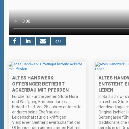
ALTES HANDWERK:
ALTES HAND
OFTERINGER BETREIBT
ENTSTEHT EI
ACKERBAU MIT PFERDEN
LEBEN
Furche für Furche ziehen Stute Flora
In Bad Ischl wird
und Wolfgang Ehmeier durchs
ein echtes Stück
Erdäpfelfeld. Vor 25 Jahren entdeckte
Handwerksgeschi
er durch seine Ehefrau die
Original Ischler H
Leidenschaft für die kräftigen
Seitengasse führt
Vierbeiner. Seither bewirtschaftet der
traditionsreich
Ofteringer den gemeinsamen Hof mit
bereits in der 5.