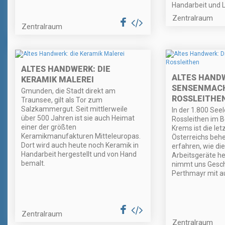
Handarbeit und L
Zentralraum
Zentralraum
ALTES HANDWERK: DIE
ALTES HANDW
KERAMIK MALEREI
SENSENMACH
Gmunden, die Stadt direkt am
ROSSLEITHE
Traunsee, gilt als Tor zum
Salzkammergut. Seit mittlerweile
In der 1.800 Se
über 500 Jahren ist sie auch Heimat
Rossleithen im B
einer der größten
Krems ist die l
Keramikmanufakturen Mitteleuropas.
Österreichs beh
Dort wird auch heute noch Keramik in
erfahren, wie die
Handarbeit hergestellt und von Hand
Arbeitsgeräte he
bemalt.
nimmt uns Gesch
Perthmayr mit a
Zentralraum
Zentralraum