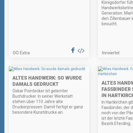
Königsdorfer füh
Handwerksbetrieb
Generation. Mar
den Zillenbauer 
besucht.
OÖ Extra
Innviertel
ALTES HANDWERK: SO WURDE
ALTES HAND
DAMALS GEDRUCKT
FASSBINDER 
Oskar Pointecker ist gelernter
IN HARTKIR
Buchdrucker. In seiner Werkstatt
stehen über 110 Jahre alte
In Hartkirchen gi
Druckerpressen. Damit fertigt er ganz
Fassbinder, der 
besondere Kunstdrucke an.
noch von der Pik
ist der letzte Fa
Bezirk Eferding.