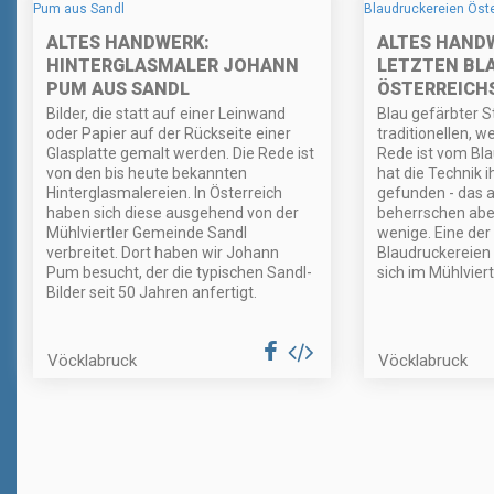
ALTES HANDWERK:
ALTES HANDW
HINTERGLASMALER JOHANN
LETZTEN BL
PUM AUS SANDL
ÖSTERREICH
Bilder, die statt auf einer Leinwand
Blau gefärbter St
oder Papier auf der Rückseite einer
traditionellen, w
Glasplatte gemalt werden. Die Rede ist
Rede ist vom Bla
von den bis heute bekannten
hat die Technik 
Hinterglasmalereien. In Österreich
gefunden - das 
haben sich diese ausgehend von der
beherrschen abe
Mühlviertler Gemeinde Sandl
wenige. Eine der
verbreitet. Dort haben wir Johann
Blaudruckereien 
Pum besucht, der die typischen Sandl-
sich im Mühlviert
Bilder seit 50 Jahren anfertigt.
Vöcklabruck
Vöcklabruck