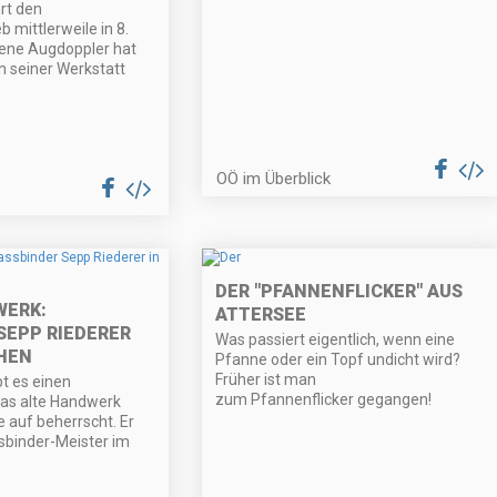
rt den
 mittlerweile in 8.
lene Augdoppler hat
in seiner Werkstatt
OÖ im Überblick
DER "PFANNENFLICKER" AUS
WERK:
ATTERSEE
SEPP RIEDERER
Was passiert eigentlich, wenn eine
CHEN
Pfanne oder ein Topf undicht wird?
Früher ist man
bt es einen
zum Pfannenflicker gegangen!
das alte Handwerk
e auf beherrscht. Er
ssbinder-Meister im