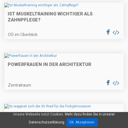
IST MUSKELTRAINING WICHTIGER ALS
ZAHNPFLEGE?
OÖ im Überblick
POWERFRAUEN IN DER ARCHITEKTUR
Zentralraum
Unsere Webseite nutzt Cookies.
Mehr dazu finden Sie in unserer
SO WAPPNET SICH DIE SV RIED FÜR DIE
FRÜHJAHRSSAISON
Datenschutzerklärung.
OK. Akzeptieren.