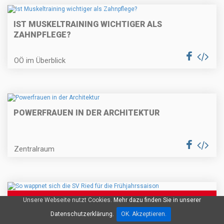
IST MUSKELTRAINING WICHTIGER ALS
ZAHNPFLEGE?
OÖ im Überblick
POWERFRAUEN IN DER ARCHITEKTUR
Zentralraum
Unsere Webseite nutzt Cookies.
Mehr dazu finden Sie in unserer
SO WAPPNET SICH DIE SV RIED FÜR DIE
FRÜHJAHRSSAISON
Datenschutzerklärung.
OK. Akzeptieren.