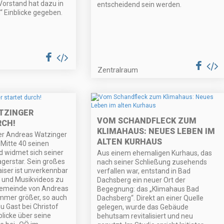
 Vorstand hat dazu in
entscheidend sein werden.
 Einblicke gegeben.
Zentralraum
TZINGER
VOM SCHANDFLECK ZUM
RCH!
KLIMAHAUS: NEUES LEBEN IM
er Andreas Watzinger
ALTEN KURHAUS
 Mitte 40 seinen
 widmet sich seiner
Aus einem ehemaligen Kurhaus, das
agerstar. Sein großes
nach seiner Schließung zusehends
aiser ist unverkennbar
verfallen war, entstand in Bad
n und Musikvideos zu
Dachsberg ein neuer Ort der
gemeinde von Andreas
Begegnung: das „Klimahaus Bad
immer größer, so auch
Dachsberg“. Direkt an einer Quelle
Zu Gast bei Christof
gelegen, wurde das Gebäude
blicke über seine
behutsam revitalisiert und neu