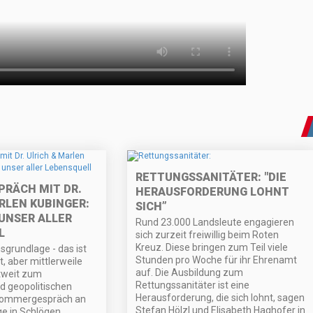
RETTUNGSSANITÄTER: "DIE
RÄCH MIT DR.
HERAUSFORDERUNG LOHNT
RLEN KUBINGER:
SICH”
UNSER ALLER
Rund 23.000 Landsleute engagieren
L
sich zurzeit freiwillig beim Roten
Kreuz. Diese bringen zum Teil viele
sgrundlage - das ist
Stunden pro Woche für ihr Ehrenamt
, aber mittlerweile
auf. Die Ausbildung zum
tweit zum
Rettungssanitäter ist eine
d geopolitischen
Herausforderung, die sich lohnt, sagen
 Sommergespräch an
Stefan Hölzl und Elisabeth Haghofer in
ge in Schlögen