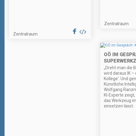
Zentralraum
Zentralraum
OÖ IM GESPRÄ
SUPERWERK
„Dreht man die 
wird daraus IK – d
Kollege‘. Und ge
Künstliche Intell
Wolfgang Ranzma
KI-Experte zeigt,
das Werkzeug im 
einsetzen lässt.