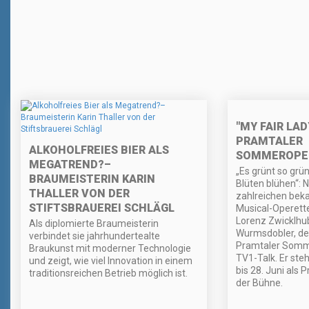
"MY FAIR LAD
PRAMTALER
ALKOHOLFREIES BIER ALS
SOMMEROPER
MEGATREND?–
„Es grünt so grü
BRAUMEISTERIN KARIN
Blüten blühen“: N
THALLER VON DER
zahlreichen beka
STIFTSBRAUEREI SCHLÄGL
Musical-Operette
Lorenz Zwicklhub
Als diplomierte Braumeisterin
Wurmsdobler, de
verbindet sie jahrhundertealte
Pramtaler Somm
Braukunst mit moderner Technologie
TV1-Talk. Er steh
und zeigt, wie viel Innovation in einem
bis 28. Juni als 
traditionsreichen Betrieb möglich ist.
der Bühne.