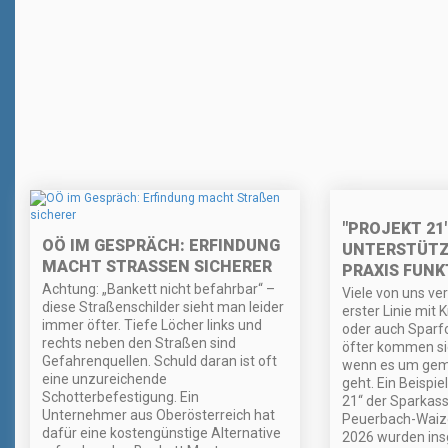
"PROJEKT 21
OÖ IM GESPRÄCH: ERFINDUNG
UNTERSTÜTZ
MACHT STRASSEN SICHERER
PRAXIS FUNK
Achtung: „Bankett nicht befahrbar“ –
Viele von uns ve
diese Straßenschilder sieht man leider
erster Linie mit 
immer öfter. Tiefe Löcher links und
oder auch Spar
rechts neben den Straßen sind
öfter kommen sie
Gefahrenquellen. Schuld daran ist oft
wenn es um geme
eine unzureichende
geht. Ein Beispiel
Schotterbefestigung. Ein
21“ der Sparkass
Unternehmer aus Oberösterreich hat
Peuerbach-Waize
dafür eine kostengünstige Alternative
2026 wurden ins