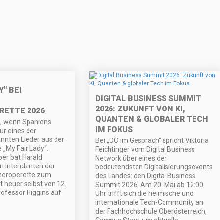
Y" BEI
DIGITAL BUSINESS SUMMIT
2026: ZUKUNFT VON KI,
ETTE 2026
QUANTEN & GLOBALER TECH
n, wenn Spaniens
IM FOKUS
ur eines der
nnten Lieder aus der
Bei „OÖ im Gespräch“ spricht Viktoria
 „My Fair Lady“.
Feichtinger vom Digital Business
er bat Harald
Network über eines der
n Intendanten der
bedeutendsten Digitalisierungsevents
eroperette zum
des Landes: den Digital Business
t heuer selbst von 12.
Summit 2026. Am 20. Mai ab 12:00
Professor Higgins auf
Uhr trifft sich die heimische und
internationale Tech-Community an
der Fachhochschule Oberösterreich,
Campus Steyr, um aktuelle