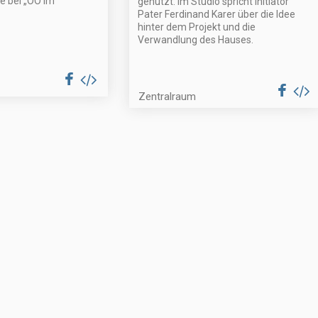
te bei „OÖ im
genutzt. Im Studio spricht Initiator
Pater Ferdinand Karer über die Idee
hinter dem Projekt und die
Verwandlung des Hauses.
Zentralraum