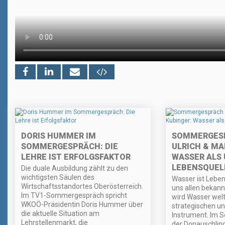
DORIS HUMMER IM
SOMMERGESP
SOMMERGESPRÄCH: DIE
ULRICH & MA
LEHRE IST ERFOLGSFAKTOR
WASSER ALS 
LEBENSQUEL
Die duale Ausbildung zählt zu den
wichtigsten Säulen des
Wasser ist Leben
Wirtschaftsstandortes Oberösterreich.
uns allen bekannt
Im TV1-Sommergespräch spricht
wird Wasser wel
WKOÖ-Präsidentin Doris Hummer über
strategischen un
die aktuelle Situation am
Instrument. Im
Lehrstellenmarkt, die
der Donauschlin