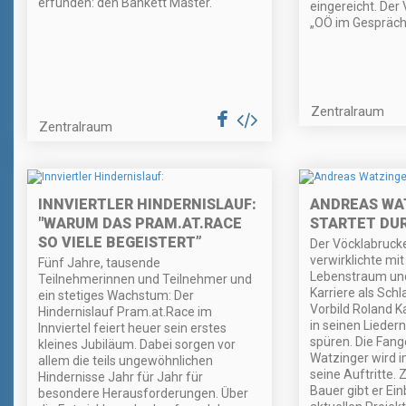
erfunden: den Bankett Master.
eingereicht. Der
„OÖ im Gespräch“
Zentralraum
Zentralraum
INNVIERTLER HINDERNISLAUF:
ANDREAS WA
"WARUM DAS PRAM.AT.RACE
STARTET DU
SO VIELE BEGEISTERT”
Der Vöcklabruck
verwirklichte mit
Fünf Jahre, tausende
Lebenstraum und
Teilnehmerinnen und Teilnehmer und
Karriere als Schl
ein stetiges Wachstum: Der
Vorbild Roland K
Hindernislauf Pram.at.Race im
in seinen Lieder
Innviertel feiert heuer sein erstes
spüren. Die Fan
kleines Jubiläum. Dabei sorgen vor
Watzinger wird 
allem die teils ungewöhnlichen
seine Auftritte. 
Hindernisse Jahr für Jahr für
Bauer gibt er Ein
besondere Herausforderungen. Über