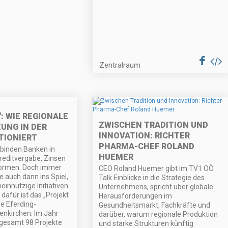
Zentralraum
": WIE REGIONALE
ZWISCHEN TRADITION UND
UNG IN DER
INNOVATION: RICHTER
TIONIERT
PHARMA-CHEF ROLAND
rbinden Banken in
HUEMER
Kreditvergabe, Zinsen
formen. Doch immer
CEO Roland Huemer gibt im TV1 OÖ
 auch dann ins Spiel,
Talk Einblicke in die Strategie des
innützige Initiativen
Unternehmens, spricht über globale
 dafür ist das „Projekt
Herausforderungen im
e Eferding-
Gesundheitsmarkt, Fachkräfte und
nkirchen. Im Jahr
darüber, warum regionale Produktion
gesamt 98 Projekte
und starke Strukturen künftig