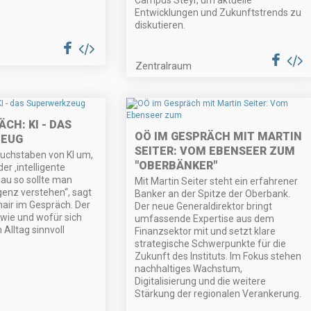
Entwicklungen und Zukunftstrends zu
diskutieren.
Zentralraum
CH: KI - DAS
OÖ IM GESPRÄCH MIT MARTIN
ZEUG
SEITER: VOM EBENSEER ZUM
Buchstaben von KI um,
"OBERBÄNKER"
er ‚intelligente
nau so sollte man
Mit Martin Seiter steht ein erfahrener
igenz verstehen“, sagt
Banker an der Spitze der Oberbank.
ir im Gespräch. Der
Der neue Generaldirektor bringt
 wie und wofür sich
umfassende Expertise aus dem
Alltag sinnvoll
Finanzsektor mit und setzt klare
strategische Schwerpunkte für die
Zukunft des Instituts. Im Fokus stehen
nachhaltiges Wachstum,
Digitalisierung und die weitere
Stärkung der regionalen Verankerung.