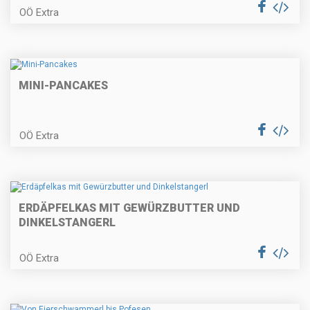
OÖ Extra
Entrecote mit Erdäpfelcreme und
Wintergemüse
MINI-PANCAKES
Wiener Apfelstrudel
OÖ Extra
ERDÄPFELKAS MIT GEWÜRZBUTTER UND
Tortillachips-Lolli (Fingerfood) für
Fasching
DINKELSTANGERL
OÖ Extra
Räucherforellentatare auf Rote
Rübencarpaccio