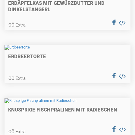
Mostripperl
ERDÄPFELKAS MIT GEWÜRZBUTTER UND
DINKELSTANGERL
OÖ Extra
Apfel-Weintorte
ERDBEERTORTE
Gefüllte Leberkäseröllchen in
Tomatensauce
OÖ Extra
Schwammerlsuppe mit
gebackenen Bröselknödel
KNUSPRIGE FISCHPRALINEN MIT RADIESCHEN
OÖ Extra