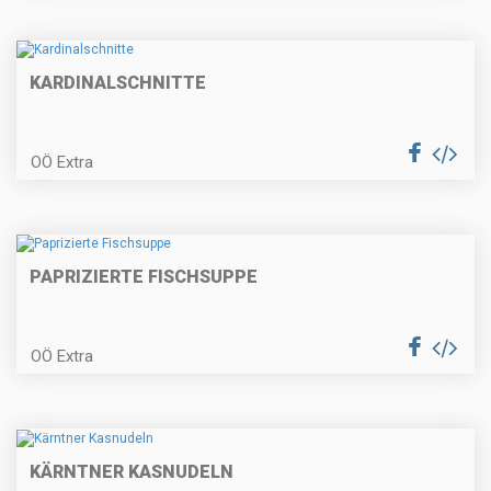
Erdbeer-Obersroulade
KARDINALSCHNITTE
OÖ Extra
Hendlhaxerl mit Frühlingsgemüse
PAPRIZIERTE FISCHSUPPE
Spargelcremesuppe mit
Schinkenknödel
OÖ Extra
Ricotta-Gnocchi
KÄRNTNER KASNUDELN