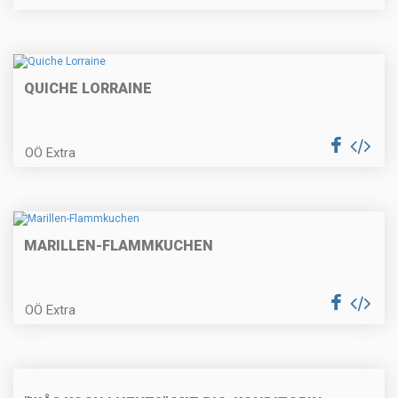
Beuscherl mit Serviettenknödel
QUICHE LORRAINE
Gegrilltes Hühnerbrüstl gefüllt mit
Käse und Blattspinat
OÖ Extra
Pochiertes Fischfilet
MARILLEN-FLAMMKUCHEN
OÖ Extra
Spargel im Blätterteig und
Spargelrisotto