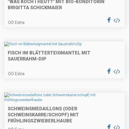
"WÅS KOCH I HEUT?" MIT BIO-KONDITORIN
BRIGITTA SCHICKMAIER
Überbackene Topfenpalatschinken
OÖ Extra
Spargel Cordon Bleu
FISCH IM BLÄTTERTEIGMANTEL MIT
SAUERRAHM-DIP
OÖ Extra
Gebackene Fischkrapferl auf
Tomatenragout
SCHWEINSMEDAILLONS (ODER
Frühlings-Nudelpfanne (schnelle
SCHWEINSKARRE/SCHOPF) MIT
Küche)
FRÜHLINGSZWIEBERLHAUBE