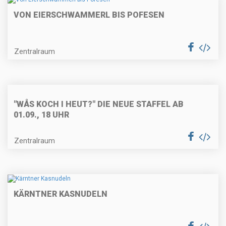
VON EIERSCHWAMMERL BIS POFESEN
Käse-Nussknödel mit
Curryschaum
Zentralraum
Weißes Cappucinomousse im
"WÅS KOCH I HEUT?" DIE NEUE STAFFEL AB
Schokoladespitz
01.09., 18 UHR
Zentralraum
Maronicremesuppe
KÄRNTNER KASNUDELN
Gebratene Entenbrust mit
Orangensoße und Erdäpfelgratin