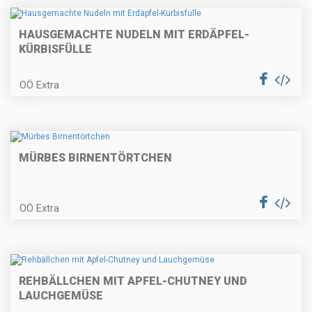
Geschmorter Rinderbraten mit
HAUSGEMACHTE NUDELN MIT ERDÄPFEL-
Serviettenknödel
KÜRBISFÜLLE
OÖ Extra
Topfenknödel mit Fruchtsauce
MÜRBES BIRNENTÖRTCHEN
Spargelcappuccino | Spargel-
Panna Cotta | Rohschinken
OÖ Extra
Bärlauch-Ziegenkäsemousse mit
REHBÄLLCHEN MIT APFEL-CHUTNEY UND
kleinem gebratenen Rindersteak
LAUCHGEMÜSE