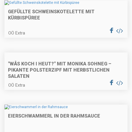
GEFÜLLTE SCHWEINSKOTELETTE MIT
KÜRBISPÜREE
Kärntner Kasnudeln
OÖ Extra
Karamellisierter Kaiserschmarrn
"WÅS KOCH I HEUT?" MIT MONIKA SOHNEG –
PIKANTE POLSTERZIPF MIT HERBSTLICHEN
SALATEN
OÖ Extra
Gefülltes Hühnerbrüstchen auf
Selleriecreme
EIERSCHWAMMERL IN DER RAHMSAUCE
Polentaknödel auf Wurzelgemüse
und Parmesan