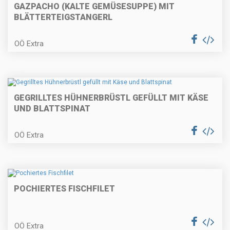
GAZPACHO (KALTE GEMÜSESUPPE) MIT
BLÄTTERTEIGSTANGERL
Backhenderl mit Erdäpfel-
Vogerlsalat
OÖ Extra
Räucherfischknödel auf
GEGRILLTES HÜHNERBRÜSTL GEFÜLLT MIT KÄSE
Erbsencreme
UND BLATTSPINAT
OÖ Extra
Vegetarischer Burger
POCHIERTES FISCHFILET
Blunznsoufflé mit Apfelcarpaccio
OÖ Extra