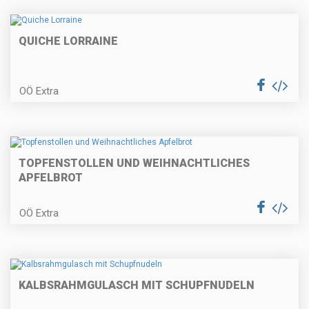
Gefülltes Hühnerbrüstchen auf
Selleriecreme
QUICHE LORRAINE
OÖ Extra
Erdäpfelkas mit Gewürzbutter und
Dinkelstangerl
TOPFENSTOLLEN UND WEIHNACHTLICHES
APFELBROT
Erdbeertorte
OÖ Extra
Knusprige Fischpralinen mit
Radieschen
KALBSRAHMGULASCH MIT SCHUPFNUDELN