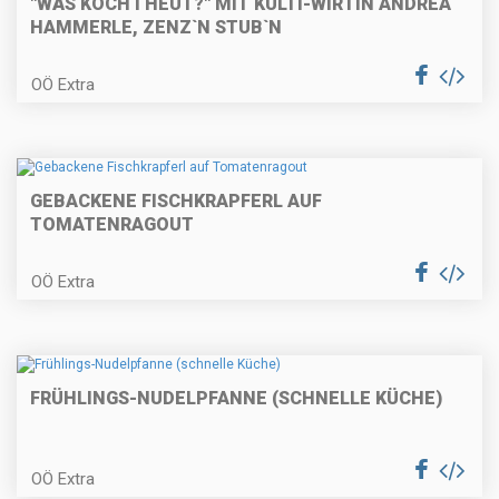
"WÅS KOCH I HEUT?" MIT KULTI-WIRTIN ANDREA
HAMMERLE, ZENZ`N STUB`N
OÖ Extra
Räucherfischtartare auf
Erdäpfelrösti
GEBACKENE FISCHKRAPFERL AUF
Rosa gebratenes Rinderfilet in
TOMATENRAGOUT
Kräuterkruste mit Selleriecreme
und pikanten Buchteln
OÖ Extra
Schokoladencreme
FRÜHLINGS-NUDELPFANNE (SCHNELLE KÜCHE)
Maronitorte mit weißer
OÖ Extra
Schokolade