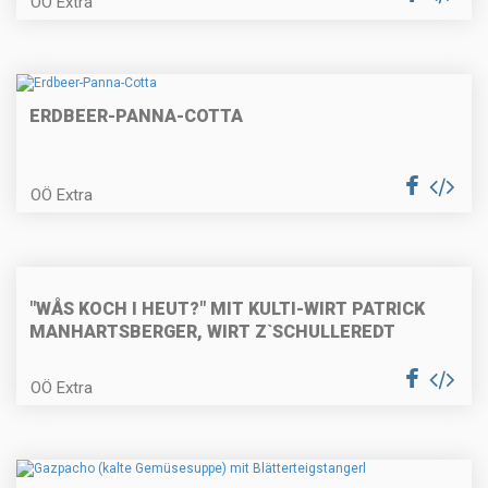
OÖ Extra
Faschierte Lammlaibchen mit
Schafkäse und Blattspinat
ERDBEER-PANNA-COTTA
Vegetarisches
OÖ Extra
Kräutersaitlingsbeuscherl mit
Semmelknödel
Geröstete Kalbsleber mit Speck
"WÅS KOCH I HEUT?" MIT KULTI-WIRT PATRICK
und Apfel mit Baguette
MANHARTSBERGER, WIRT Z`SCHULLEREDT
OÖ Extra
Zweifärbige Biskuitroulade