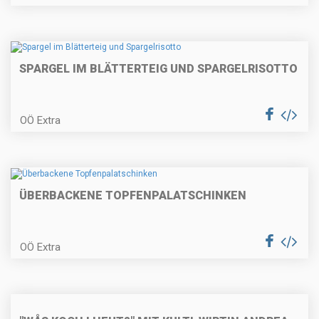
Szegedinger Kraut-Suppe mit
Schweinerückensteak
SPARGEL IM BLÄTTERTEIG UND SPARGELRISOTTO
OÖ Extra
Topfengnocchi mit Österkron-
Sauce
ÜBERBACKENE TOPFENPALATSCHINKEN
Entenhascheeknöderl mit
Weißkrautcreme
OÖ Extra
Esterhazyrindschnitzel mit
Erdäpfelkräuterpüree