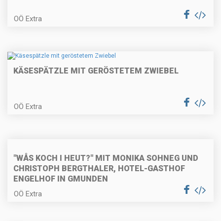
Paprikaschaumsuppe mit
OÖ Extra
Couscous
KÄSESPÄTZLE MIT GERÖSTETEM ZWIEBEL
Kohlrabi-Speckpuffer mit
Gewürzgurken
OÖ Extra
Gekochter Spargel mit Sauce
Hollandaise
"WÅS KOCH I HEUT?" MIT MONIKA SOHNEG UND
CHRISTOPH BERGTHALER, HOTEL-GASTHOF
ENGELHOF IN GMUNDEN
Kokos-Limetten-Pasta mit
OÖ Extra
gebratener Hühnerbrust