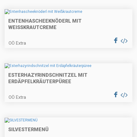
Erdäpfelkas mit Gewürzbutter und
Dinkelstangerl
ENTENHASCHEEKNÖDERL MIT
WEISSKRAUTCREME
Kärntner Kasnudeln
OÖ Extra
Paprikaschaumsuppe mit
ESTERHAZYRINDSCHNITZEL MIT
Couscous
ERDÄPFELKRÄUTERPÜREE
OÖ Extra
Topfenknödel mit Fruchtsauce
SILVESTERMENÜ