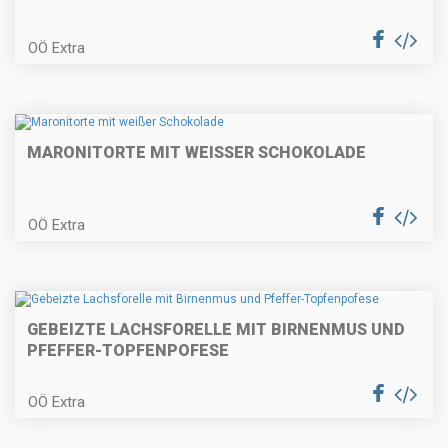
Lammragout in der Strudelblüte
mit Cremepolenta
OÖ Extra
Paprizierte Fischsuppe
MARONITORTE MIT WEISSER SCHOKOLADE
OÖ Extra
Karamellisierter Kaiserschmarrn
GEBEIZTE LACHSFORELLE MIT BIRNENMUS UND
PFEFFER-TOPFENPOFESE
Räucherforellentatare auf Rote
Rübencarpaccio
OÖ Extra