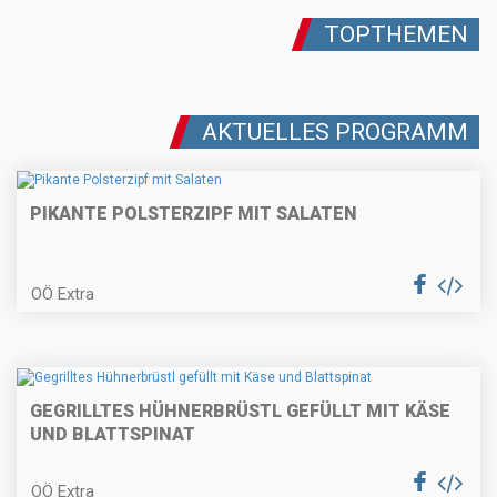
Gebackene Topfentorte
TOPTHEMEN
AKTUELLES PROGRAMM
Fisch im Blätterteigmantel mit
Sauerrahm-Dip
PIKANTE POLSTERZIPF MIT SALATEN
Schweinsmedaillons (oder
OÖ Extra
Schweinskarre/schopf) mit
Frühlingszwieberlhaube
Erdbeer-Panna-Cotta
GEGRILLTES HÜHNERBRÜSTL GEFÜLLT MIT KÄSE
UND BLATTSPINAT
OÖ Extra