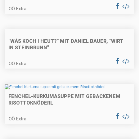
OÖ Extra
Lammragout in der Strudelblüte
mit Cremepolenta
"WÅS KOCH I HEUT?" MIT DANIEL BAUER, "WIRT
IN STEINBRUNN"
Selleriepasta mit Kräutern und
Pilzen
OÖ Extra
Kardinalschnitte
FENCHEL-KURKUMASUPPE MIT GEBACKENEM
RISOTTOKNÖDERL
OÖ Extra
Paprizierte Fischsuppe