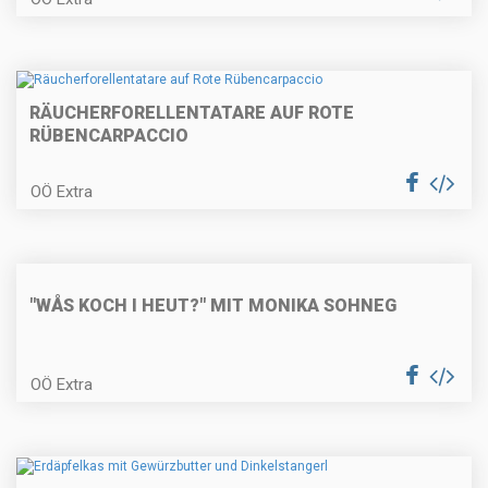
RÄUCHERFORELLENTATARE AUF ROTE
Fisch-Tomaten-Suppe
RÜBENCARPACCIO
OÖ Extra
Rahmagout von der Rehkeule
"WÅS KOCH I HEUT?" MIT MONIKA SOHNEG
Schoko-Nuss-Schnitten
OÖ Extra