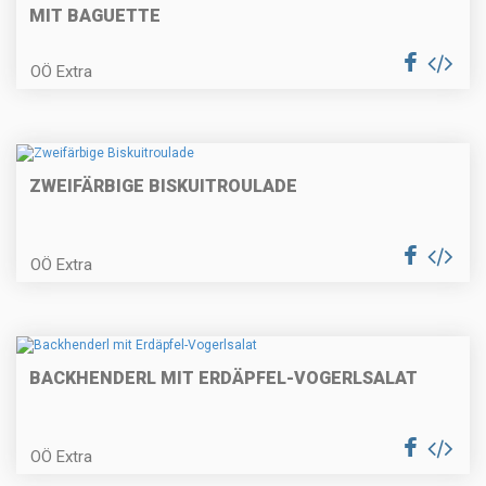
Schupfnudeln
MIT BAGUETTE
OÖ Extra
Käsespätzle mit geröstetem
Zwiebel
ZWEIFÄRBIGE BISKUITROULADE
In Rotwein geschmortes
Schulterscherzl vom Lamm auf
OÖ Extra
cremigem Pastinakenpüree mit
weißer Schokolade und
Speckbohnen
Mürbes Birnentörtchen
BACKHENDERL MIT ERDÄPFEL-VOGERLSALAT
OÖ Extra
Rehbällchen mit Apfel-Chutney