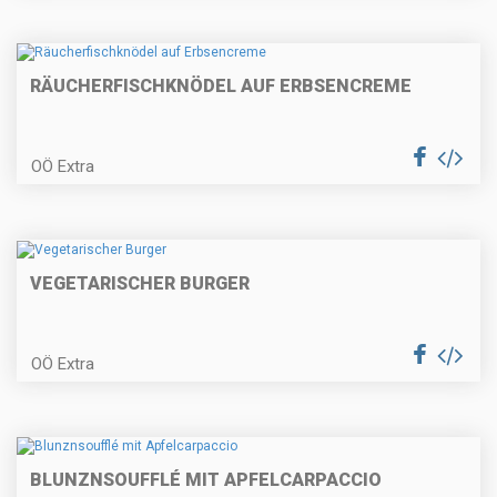
und Lauchgemüse
RÄUCHERFISCHKNÖDEL AUF ERBSENCREME
Hausgemachte Nudeln mit
Erdäpfel-Kürbisfülle
OÖ Extra
Tataki vom Schadenberger
Rehrückeb
VEGETARISCHER BURGER
OÖ Extra
Fenchel-Kurkumasuppe mit
gebackenem Risottoknöderl
BLUNZNSOUFFLÉ MIT APFELCARPACCIO