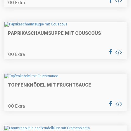
OÖ Extra
Bratapfel – Tiramisu
PAPRIKASCHAUMSUPPE MIT COUSCOUS
OÖ Extra
Gedämpftes Forellenfilet im
Wurzelgemüsemantel
TOPFENKNÖDEL MIT FRUCHTSAUCE
Pastinakencremesuppe
OÖ Extra
Schweinslungenbraten