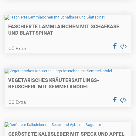
FASCHIERTE LAMMLAIBCHEN MIT SCHAFKÄSE
Gebeizte Lachsforelle mit
Birnenmus und Pfeffer-
UND BLATTSPINAT
Topfenpofese
OÖ Extra
Quiche Lorraine
VEGETARISCHES KRÄUTERSAITLINGS-
BEUSCHERL MIT SEMMELKNÖDEL
Weihnachtliches Apfelbrot und
Topfenstollen
OÖ Extra
Kalbsrahmgulasch mit
GERÖSTETE KALBSLEBER MIT SPECK UND APFEL