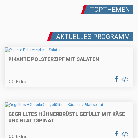
Gebackene Topfentorte
TOPTHEMEN
AKTUELLES PROGRAMM
Fisch im Blätterteigmantel mit
Sauerrahm-Dip
PIKANTE POLSTERZIPF MIT SALATEN
Schweinsmedaillons (oder
OÖ Extra
Schweinskarre/schopf) mit
Frühlingszwieberlhaube
Erdbeer-Panna-Cotta
GEGRILLTES HÜHNERBRÜSTL GEFÜLLT MIT KÄSE
UND BLATTSPINAT
OÖ Extra