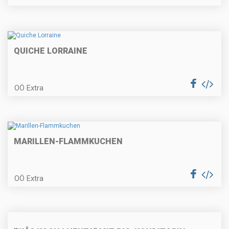
Beuscherl mit Serviettenknödel
QUICHE LORRAINE
Gegrilltes Hühnerbrüstl gefüllt mit
Käse und Blattspinat
OÖ Extra
Pochiertes Fischfilet
MARILLEN-FLAMMKUCHEN
OÖ Extra
Spargel im Blätterteig und
Spargelrisotto