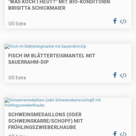
"WÅS KOCH I HEUT?" MIT BIO-KONDITORIN
BRIGITTA SCHICKMAIER
Überbackene Topfenpalatschinken
OÖ Extra
Spargel Cordon Bleu
FISCH IM BLÄTTERTEIGMANTEL MIT
SAUERRAHM-DIP
OÖ Extra
Gebackene Fischkrapferl auf
Tomatenragout
SCHWEINSMEDAILLONS (ODER
Frühlings-Nudelpfanne (schnelle
SCHWEINSKARRE/SCHOPF) MIT
Küche)
FRÜHLINGSZWIEBERLHAUBE