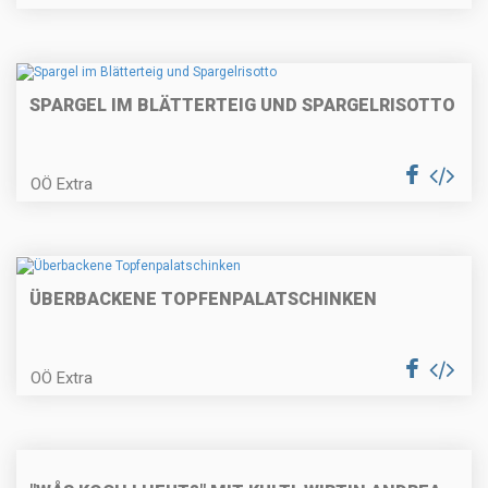
Szegedinger Kraut-Suppe mit
Schweinerückensteak
SPARGEL IM BLÄTTERTEIG UND SPARGELRISOTTO
OÖ Extra
Topfengnocchi mit Österkron-
Sauce
ÜBERBACKENE TOPFENPALATSCHINKEN
Entenhascheeknöderl mit
Weißkrautcreme
OÖ Extra
Esterhazyrindschnitzel mit
Erdäpfelkräuterpüree