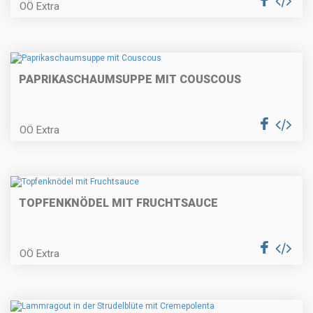
OÖ Extra
Bratapfel – Tiramisu
PAPRIKASCHAUMSUPPE MIT COUSCOUS
OÖ Extra
Gedämpftes Forellenfilet im
Wurzelgemüsemantel
TOPFENKNÖDEL MIT FRUCHTSAUCE
Pastinakencremesuppe
OÖ Extra
Schweinslungenbraten