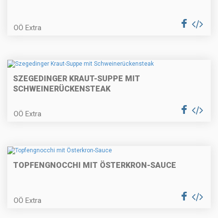
Gefüllte Schweinskotelette mit
Kürbispüree
OÖ Extra
Pikante Polsterzipf mit
herbstlichen Salaten
SZEGEDINGER KRAUT-SUPPE MIT
SCHWEINERÜCKENSTEAK
Eierschwammerl in der
OÖ Extra
Rahmsauce
TOPFENGNOCCHI MIT ÖSTERKRON-SAUCE
Mini-Pancakes
OÖ Extra