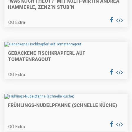
"WÅS KOCH I HEUT?" MIT KULTI-WIRTIN ANDREA
HAMMERLE, ZENZ`N STUB`N
OÖ Extra
Räucherfischtartare auf
Erdäpfelrösti
GEBACKENE FISCHKRAPFERL AUF
Rosa gebratenes Rinderfilet in
TOMATENRAGOUT
Kräuterkruste mit Selleriecreme
und pikanten Buchteln
OÖ Extra
Schokoladencreme
FRÜHLINGS-NUDELPFANNE (SCHNELLE KÜCHE)
Maronitorte mit weißer
OÖ Extra
Schokolade