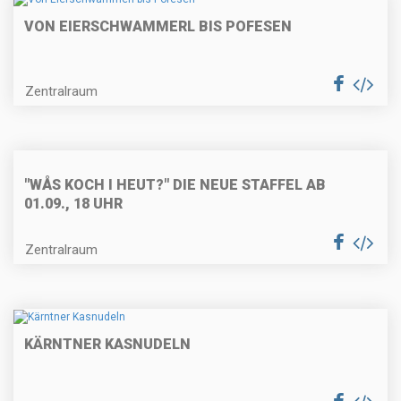
VON EIERSCHWAMMERL BIS POFESEN
Käse-Nussknödel mit
Curryschaum
Zentralraum
Weißes Cappucinomousse im
"WÅS KOCH I HEUT?" DIE NEUE STAFFEL AB
Schokoladespitz
01.09., 18 UHR
Zentralraum
Maronicremesuppe
KÄRNTNER KASNUDELN
Gebratene Entenbrust mit
Orangensoße und Erdäpfelgratin