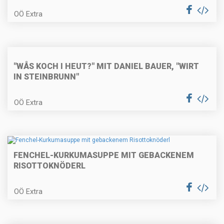
OÖ Extra
Lammragout in der Strudelblüte
mit Cremepolenta
"WÅS KOCH I HEUT?" MIT DANIEL BAUER, "WIRT
IN STEINBRUNN"
Selleriepasta mit Kräutern und
Pilzen
OÖ Extra
Kardinalschnitte
FENCHEL-KURKUMASUPPE MIT GEBACKENEM
RISOTTOKNÖDERL
OÖ Extra
Paprizierte Fischsuppe