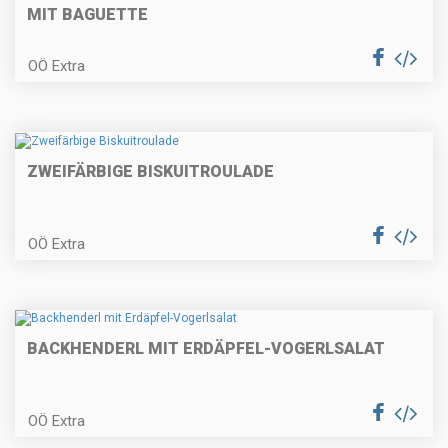
Schupfnudeln
MIT BAGUETTE
OÖ Extra
Käsespätzle mit geröstetem
Zwiebel
ZWEIFÄRBIGE BISKUITROULADE
In Rotwein geschmortes
Schulterscherzl vom Lamm auf
OÖ Extra
cremigem Pastinakenpüree mit
weißer Schokolade und
Speckbohnen
Mürbes Birnentörtchen
BACKHENDERL MIT ERDÄPFEL-VOGERLSALAT
OÖ Extra
Rehbällchen mit Apfel-Chutney