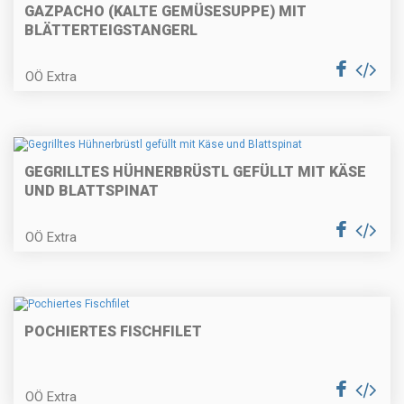
GAZPACHO (KALTE GEMÜSESUPPE) MIT
BLÄTTERTEIGSTANGERL
Backhenderl mit Erdäpfel-
Vogerlsalat
OÖ Extra
Räucherfischknödel auf
GEGRILLTES HÜHNERBRÜSTL GEFÜLLT MIT KÄSE
Erbsencreme
UND BLATTSPINAT
OÖ Extra
Vegetarischer Burger
POCHIERTES FISCHFILET
Blunznsoufflé mit Apfelcarpaccio
OÖ Extra