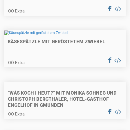
Paprikaschaumsuppe mit
OÖ Extra
Couscous
KÄSESPÄTZLE MIT GERÖSTETEM ZWIEBEL
Kohlrabi-Speckpuffer mit
Gewürzgurken
OÖ Extra
Gekochter Spargel mit Sauce
Hollandaise
"WÅS KOCH I HEUT?" MIT MONIKA SOHNEG UND
CHRISTOPH BERGTHALER, HOTEL-GASTHOF
ENGELHOF IN GMUNDEN
Kokos-Limetten-Pasta mit
OÖ Extra
gebratener Hühnerbrust