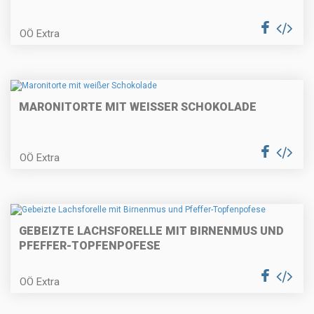
Lammragout in der Strudelblüte
mit Cremepolenta
OÖ Extra
Paprizierte Fischsuppe
MARONITORTE MIT WEISSER SCHOKOLADE
OÖ Extra
Karamellisierter Kaiserschmarrn
GEBEIZTE LACHSFORELLE MIT BIRNENMUS UND
PFEFFER-TOPFENPOFESE
Räucherforellentatare auf Rote
Rübencarpaccio
OÖ Extra