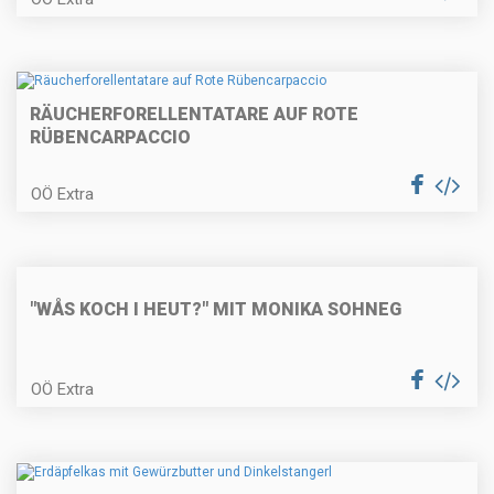
RÄUCHERFORELLENTATARE AUF ROTE
Fisch-Tomaten-Suppe
RÜBENCARPACCIO
OÖ Extra
Rahmagout von der Rehkeule
"WÅS KOCH I HEUT?" MIT MONIKA SOHNEG
Schoko-Nuss-Schnitten
OÖ Extra