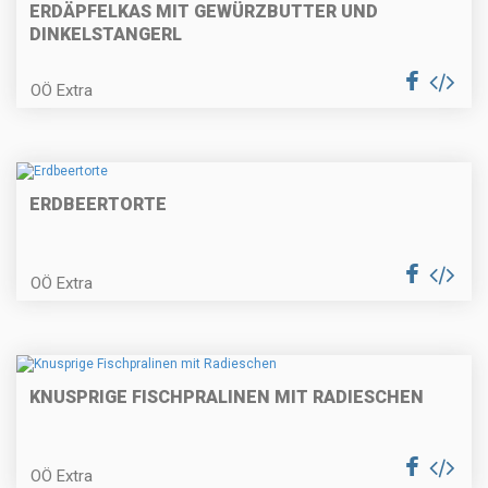
Mostripperl
ERDÄPFELKAS MIT GEWÜRZBUTTER UND
DINKELSTANGERL
OÖ Extra
Apfel-Weintorte
ERDBEERTORTE
Gefüllte Leberkäseröllchen in
Tomatensauce
OÖ Extra
Schwammerlsuppe mit
gebackenen Bröselknödel
KNUSPRIGE FISCHPRALINEN MIT RADIESCHEN
OÖ Extra