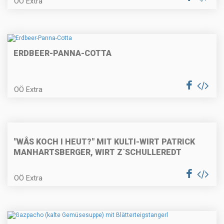
OÖ Extra
Faschierte Lammlaibchen mit
Schafkäse und Blattspinat
ERDBEER-PANNA-COTTA
Vegetarisches
OÖ Extra
Kräutersaitlingsbeuscherl mit
Semmelknödel
Geröstete Kalbsleber mit Speck
"WÅS KOCH I HEUT?" MIT KULTI-WIRT PATRICK
und Apfel mit Baguette
MANHARTSBERGER, WIRT Z`SCHULLEREDT
OÖ Extra
Zweifärbige Biskuitroulade