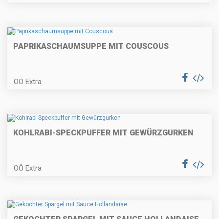
Zwetschken-Streuselkuchen
PAPRIKASCHAUMSUPPE MIT COUSCOUS
Erdäpfelgulasch
OÖ Extra
Topfengolatschen
KOHLRABI-SPECKPUFFER MIT GEWÜRZGURKEN
OÖ Extra
Gratinierter Fisch auf
Kräuternudeln