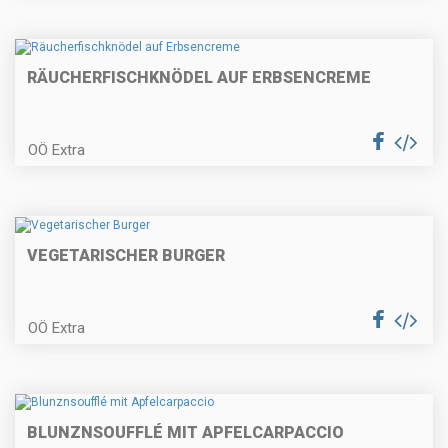
und Lauchgemüse
RÄUCHERFISCHKNÖDEL AUF ERBSENCREME
Hausgemachte Nudeln mit
Erdäpfel-Kürbisfülle
OÖ Extra
Tataki vom Schadenberger
Rehrückeb
VEGETARISCHER BURGER
OÖ Extra
Fenchel-Kurkumasuppe mit
gebackenem Risottoknöderl
BLUNZNSOUFFLÉ MIT APFELCARPACCIO