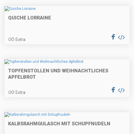
Gefülltes Hühnerbrüstchen auf
Selleriecreme
QUICHE LORRAINE
OÖ Extra
Erdäpfelkas mit Gewürzbutter und
Dinkelstangerl
TOPFENSTOLLEN UND WEIHNACHTLICHES
APFELBROT
Erdbeertorte
OÖ Extra
Knusprige Fischpralinen mit
Radieschen
KALBSRAHMGULASCH MIT SCHUPFNUDELN