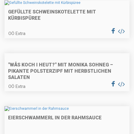
GEFÜLLTE SCHWEINSKOTELETTE MIT
KÜRBISPÜREE
Kärntner Kasnudeln
OÖ Extra
Karamellisierter Kaiserschmarrn
"WÅS KOCH I HEUT?" MIT MONIKA SOHNEG –
PIKANTE POLSTERZIPF MIT HERBSTLICHEN
SALATEN
OÖ Extra
Gefülltes Hühnerbrüstchen auf
Selleriecreme
EIERSCHWAMMERL IN DER RAHMSAUCE
Polentaknödel auf Wurzelgemüse
und Parmesan