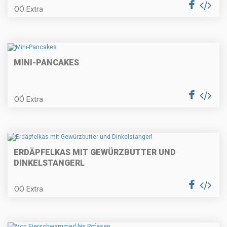
OÖ Extra
Entrecote mit Erdäpfelcreme und
Wintergemüse
MINI-PANCAKES
Wiener Apfelstrudel
OÖ Extra
ERDÄPFELKAS MIT GEWÜRZBUTTER UND
Tortillachips-Lolli (Fingerfood) für
Fasching
DINKELSTANGERL
OÖ Extra
Räucherforellentatare auf Rote
Rübencarpaccio