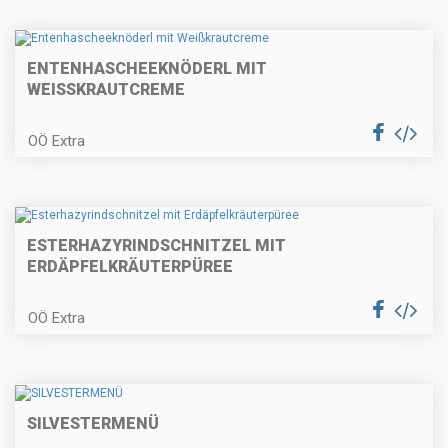
Erdäpfelkas mit Gewürzbutter und
Dinkelstangerl
ENTENHASCHEEKNÖDERL MIT
WEISSKRAUTCREME
Kärntner Kasnudeln
OÖ Extra
Paprikaschaumsuppe mit
ESTERHAZYRINDSCHNITZEL MIT
Couscous
ERDÄPFELKRÄUTERPÜREE
OÖ Extra
Topfenknödel mit Fruchtsauce
SILVESTERMENÜ