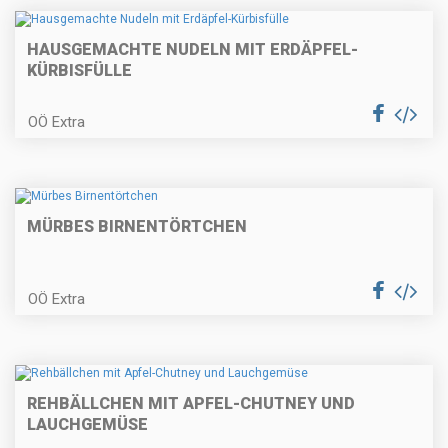
Geschmorter Rinderbraten mit
HAUSGEMACHTE NUDELN MIT ERDÄPFEL-
Serviettenknödel
KÜRBISFÜLLE
OÖ Extra
Topfenknödel mit Fruchtsauce
MÜRBES BIRNENTÖRTCHEN
Spargelcappuccino | Spargel-
Panna Cotta | Rohschinken
OÖ Extra
Bärlauch-Ziegenkäsemousse mit
REHBÄLLCHEN MIT APFEL-CHUTNEY UND
kleinem gebratenen Rindersteak
LAUCHGEMÜSE