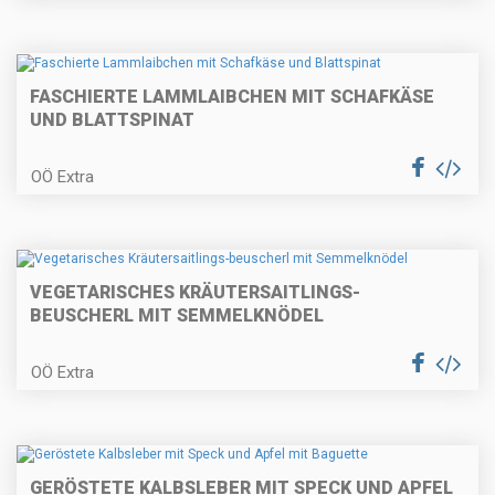
FASCHIERTE LAMMLAIBCHEN MIT SCHAFKÄSE
Gebeizte Lachsforelle mit
Birnenmus und Pfeffer-
UND BLATTSPINAT
Topfenpofese
OÖ Extra
Quiche Lorraine
VEGETARISCHES KRÄUTERSAITLINGS-
BEUSCHERL MIT SEMMELKNÖDEL
Weihnachtliches Apfelbrot und
Topfenstollen
OÖ Extra
Kalbsrahmgulasch mit
GERÖSTETE KALBSLEBER MIT SPECK UND APFEL