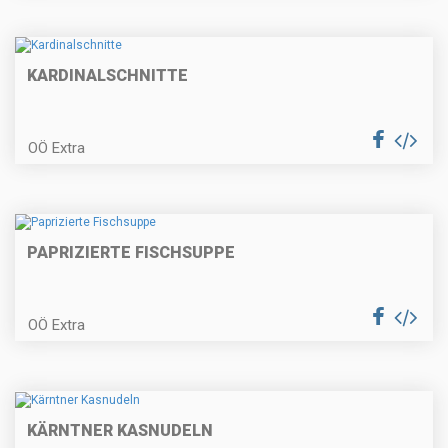
Erdbeer-Obersroulade
KARDINALSCHNITTE
OÖ Extra
Hendlhaxerl mit Frühlingsgemüse
PAPRIZIERTE FISCHSUPPE
Spargelcremesuppe mit
Schinkenknödel
OÖ Extra
Ricotta-Gnocchi
KÄRNTNER KASNUDELN