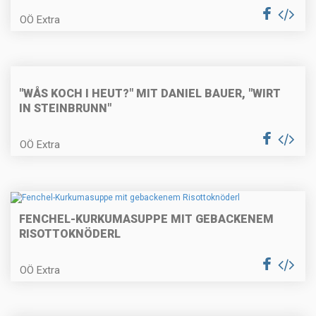
OÖ Extra
Lammragout in der Strudelblüte
mit Cremepolenta
"WÅS KOCH I HEUT?" MIT DANIEL BAUER, "WIRT
IN STEINBRUNN"
Selleriepasta mit Kräutern und
Pilzen
OÖ Extra
Kardinalschnitte
FENCHEL-KURKUMASUPPE MIT GEBACKENEM
RISOTTOKNÖDERL
OÖ Extra
Paprizierte Fischsuppe