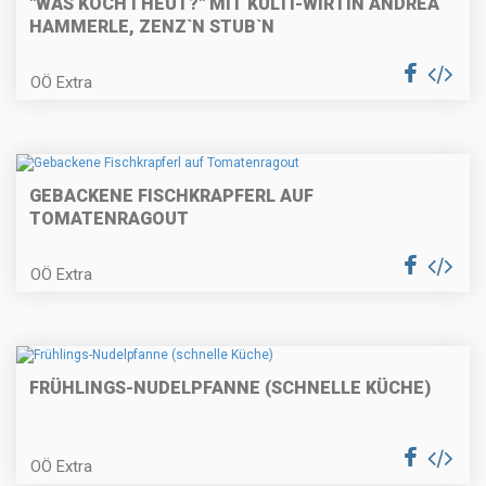
"WÅS KOCH I HEUT?" MIT KULTI-WIRTIN ANDREA
HAMMERLE, ZENZ`N STUB`N
OÖ Extra
Räucherfischtartare auf
Erdäpfelrösti
GEBACKENE FISCHKRAPFERL AUF
Rosa gebratenes Rinderfilet in
TOMATENRAGOUT
Kräuterkruste mit Selleriecreme
und pikanten Buchteln
OÖ Extra
Schokoladencreme
FRÜHLINGS-NUDELPFANNE (SCHNELLE KÜCHE)
Maronitorte mit weißer
OÖ Extra
Schokolade