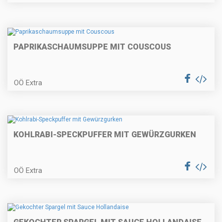
Zwetschken-Streuselkuchen
PAPRIKASCHAUMSUPPE MIT COUSCOUS
Erdäpfelgulasch
OÖ Extra
Topfengolatschen
KOHLRABI-SPECKPUFFER MIT GEWÜRZGURKEN
OÖ Extra
Gratinierter Fisch auf
Kräuternudeln