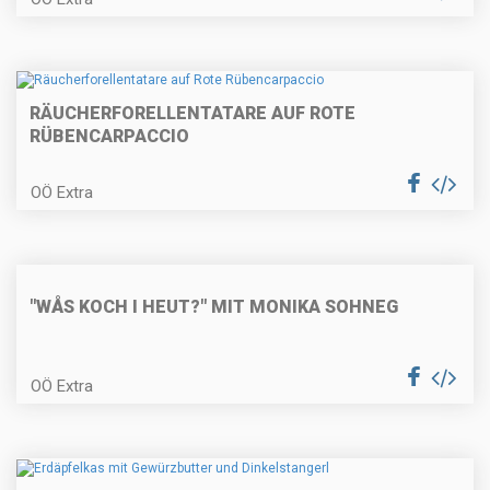
RÄUCHERFORELLENTATARE AUF ROTE
Fisch-Tomaten-Suppe
RÜBENCARPACCIO
OÖ Extra
Rahmagout von der Rehkeule
"WÅS KOCH I HEUT?" MIT MONIKA SOHNEG
Schoko-Nuss-Schnitten
OÖ Extra