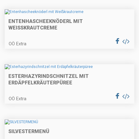
Erdäpfelkas mit Gewürzbutter und
Dinkelstangerl
ENTENHASCHEEKNÖDERL MIT
WEISSKRAUTCREME
Kärntner Kasnudeln
OÖ Extra
Paprikaschaumsuppe mit
ESTERHAZYRINDSCHNITZEL MIT
Couscous
ERDÄPFELKRÄUTERPÜREE
OÖ Extra
Topfenknödel mit Fruchtsauce
SILVESTERMENÜ