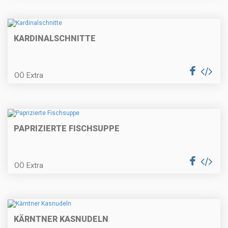
Erdbeer-Obersroulade
KARDINALSCHNITTE
OÖ Extra
Hendlhaxerl mit Frühlingsgemüse
PAPRIZIERTE FISCHSUPPE
Spargelcremesuppe mit
Schinkenknödel
OÖ Extra
Ricotta-Gnocchi
KÄRNTNER KASNUDELN