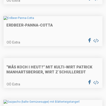
OÖ Extra
Faschierte Lammlaibchen mit
Schafkäse und Blattspinat
ERDBEER-PANNA-COTTA
Vegetarisches
OÖ Extra
Kräutersaitlingsbeuscherl mit
Semmelknödel
Geröstete Kalbsleber mit Speck
"WÅS KOCH I HEUT?" MIT KULTI-WIRT PATRICK
und Apfel mit Baguette
MANHARTSBERGER, WIRT Z`SCHULLEREDT
OÖ Extra
Zweifärbige Biskuitroulade