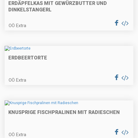
Mostripperl
ERDÄPFELKAS MIT GEWÜRZBUTTER UND
DINKELSTANGERL
OÖ Extra
Apfel-Weintorte
ERDBEERTORTE
Gefüllte Leberkäseröllchen in
Tomatensauce
OÖ Extra
Schwammerlsuppe mit
gebackenen Bröselknödel
KNUSPRIGE FISCHPRALINEN MIT RADIESCHEN
OÖ Extra