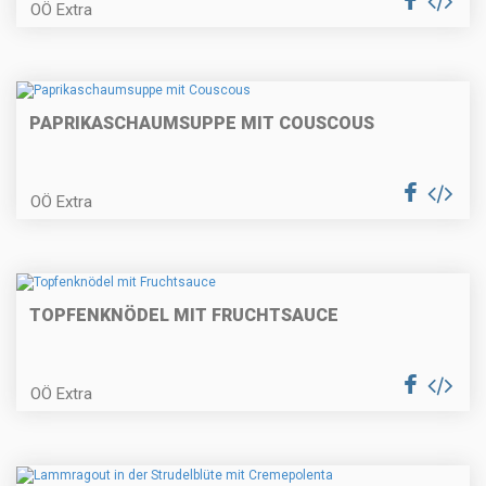
OÖ Extra
Bratapfel – Tiramisu
PAPRIKASCHAUMSUPPE MIT COUSCOUS
OÖ Extra
Gedämpftes Forellenfilet im
Wurzelgemüsemantel
TOPFENKNÖDEL MIT FRUCHTSAUCE
Pastinakencremesuppe
OÖ Extra
Schweinslungenbraten