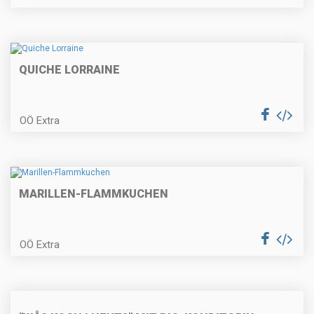
Beuscherl mit Serviettenknödel
QUICHE LORRAINE
Gegrilltes Hühnerbrüstl gefüllt mit
Käse und Blattspinat
OÖ Extra
Pochiertes Fischfilet
MARILLEN-FLAMMKUCHEN
OÖ Extra
Spargel im Blätterteig und
Spargelrisotto