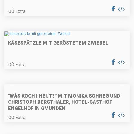
Paprikaschaumsuppe mit
OÖ Extra
Couscous
KÄSESPÄTZLE MIT GERÖSTETEM ZWIEBEL
Kohlrabi-Speckpuffer mit
Gewürzgurken
OÖ Extra
Gekochter Spargel mit Sauce
Hollandaise
"WÅS KOCH I HEUT?" MIT MONIKA SOHNEG UND
CHRISTOPH BERGTHALER, HOTEL-GASTHOF
ENGELHOF IN GMUNDEN
Kokos-Limetten-Pasta mit
OÖ Extra
gebratener Hühnerbrust