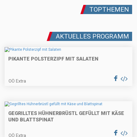
Gebackene Topfentorte
TOPTHEMEN
AKTUELLES PROGRAMM
Fisch im Blätterteigmantel mit
Sauerrahm-Dip
PIKANTE POLSTERZIPF MIT SALATEN
Schweinsmedaillons (oder
OÖ Extra
Schweinskarre/schopf) mit
Frühlingszwieberlhaube
Erdbeer-Panna-Cotta
GEGRILLTES HÜHNERBRÜSTL GEFÜLLT MIT KÄSE
UND BLATTSPINAT
OÖ Extra