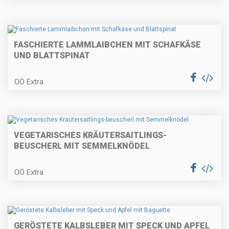
FASCHIERTE LAMMLAIBCHEN MIT SCHAFKÄSE
Gebeizte Lachsforelle mit
Birnenmus und Pfeffer-
UND BLATTSPINAT
Topfenpofese
OÖ Extra
Quiche Lorraine
VEGETARISCHES KRÄUTERSAITLINGS-
BEUSCHERL MIT SEMMELKNÖDEL
Weihnachtliches Apfelbrot und
Topfenstollen
OÖ Extra
Kalbsrahmgulasch mit
GERÖSTETE KALBSLEBER MIT SPECK UND APFEL