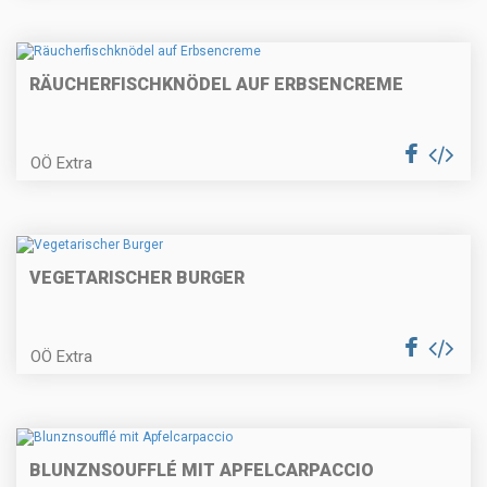
und Lauchgemüse
RÄUCHERFISCHKNÖDEL AUF ERBSENCREME
Hausgemachte Nudeln mit
Erdäpfel-Kürbisfülle
OÖ Extra
Tataki vom Schadenberger
Rehrückeb
VEGETARISCHER BURGER
OÖ Extra
Fenchel-Kurkumasuppe mit
gebackenem Risottoknöderl
BLUNZNSOUFFLÉ MIT APFELCARPACCIO