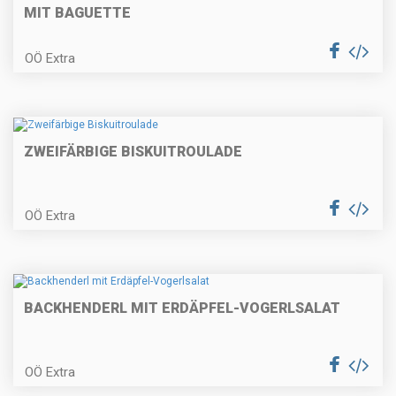
Schupfnudeln
MIT BAGUETTE
OÖ Extra
Käsespätzle mit geröstetem
Zwiebel
ZWEIFÄRBIGE BISKUITROULADE
In Rotwein geschmortes
Schulterscherzl vom Lamm auf
OÖ Extra
cremigem Pastinakenpüree mit
weißer Schokolade und
Speckbohnen
Mürbes Birnentörtchen
BACKHENDERL MIT ERDÄPFEL-VOGERLSALAT
OÖ Extra
Rehbällchen mit Apfel-Chutney