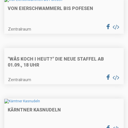
VON EIERSCHWAMMERL BIS POFESEN
Käse-Nussknödel mit
Curryschaum
Zentralraum
Weißes Cappucinomousse im
"WÅS KOCH I HEUT?" DIE NEUE STAFFEL AB
Schokoladespitz
01.09., 18 UHR
Zentralraum
Maronicremesuppe
KÄRNTNER KASNUDELN
Gebratene Entenbrust mit
Orangensoße und Erdäpfelgratin