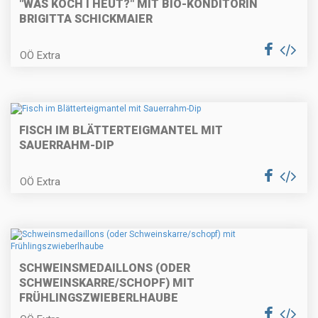
"WÅS KOCH I HEUT?" MIT BIO-KONDITORIN
BRIGITTA SCHICKMAIER
Überbackene Topfenpalatschinken
OÖ Extra
Spargel Cordon Bleu
FISCH IM BLÄTTERTEIGMANTEL MIT
SAUERRAHM-DIP
OÖ Extra
Gebackene Fischkrapferl auf
Tomatenragout
SCHWEINSMEDAILLONS (ODER
Frühlings-Nudelpfanne (schnelle
SCHWEINSKARRE/SCHOPF) MIT
Küche)
FRÜHLINGSZWIEBERLHAUBE