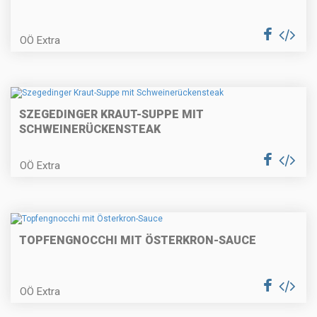
Gefüllte Schweinskotelette mit
Kürbispüree
OÖ Extra
Pikante Polsterzipf mit
herbstlichen Salaten
SZEGEDINGER KRAUT-SUPPE MIT
SCHWEINERÜCKENSTEAK
Eierschwammerl in der
OÖ Extra
Rahmsauce
TOPFENGNOCCHI MIT ÖSTERKRON-SAUCE
Mini-Pancakes
OÖ Extra