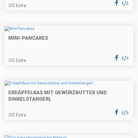
OÖ Extra
Entrecote mit Erdäpfelcreme und
Wintergemüse
MINI-PANCAKES
Wiener Apfelstrudel
OÖ Extra
ERDÄPFELKAS MIT GEWÜRZBUTTER UND
Tortillachips-Lolli (Fingerfood) für
Fasching
DINKELSTANGERL
OÖ Extra
Räucherforellentatare auf Rote
Rübencarpaccio