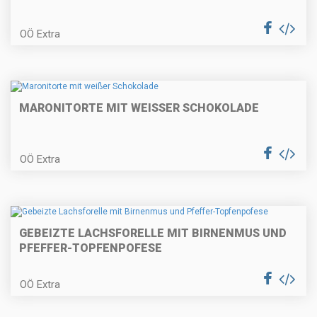
Lammragout in der Strudelblüte
mit Cremepolenta
OÖ Extra
Paprizierte Fischsuppe
MARONITORTE MIT WEISSER SCHOKOLADE
OÖ Extra
Karamellisierter Kaiserschmarrn
GEBEIZTE LACHSFORELLE MIT BIRNENMUS UND
PFEFFER-TOPFENPOFESE
Räucherforellentatare auf Rote
Rübencarpaccio
OÖ Extra