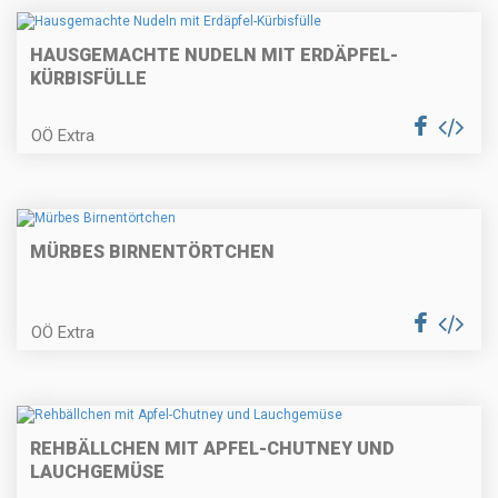
Geschmorter Rinderbraten mit
HAUSGEMACHTE NUDELN MIT ERDÄPFEL-
Serviettenknödel
KÜRBISFÜLLE
OÖ Extra
Topfenknödel mit Fruchtsauce
MÜRBES BIRNENTÖRTCHEN
Spargelcappuccino | Spargel-
Panna Cotta | Rohschinken
OÖ Extra
Bärlauch-Ziegenkäsemousse mit
REHBÄLLCHEN MIT APFEL-CHUTNEY UND
kleinem gebratenen Rindersteak
LAUCHGEMÜSE