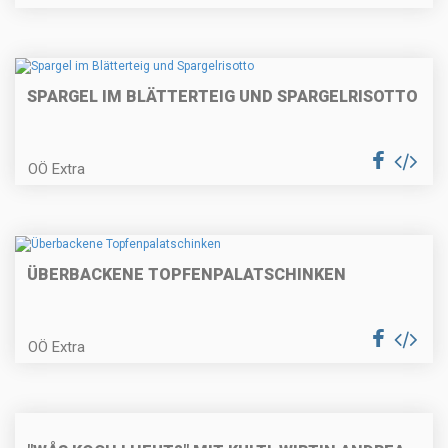
Szegedinger Kraut-Suppe mit
Schweinerückensteak
SPARGEL IM BLÄTTERTEIG UND SPARGELRISOTTO
OÖ Extra
Topfengnocchi mit Österkron-
Sauce
ÜBERBACKENE TOPFENPALATSCHINKEN
Entenhascheeknöderl mit
Weißkrautcreme
OÖ Extra
Esterhazyrindschnitzel mit
Erdäpfelkräuterpüree