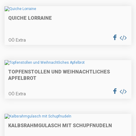
Gefülltes Hühnerbrüstchen auf
Selleriecreme
QUICHE LORRAINE
OÖ Extra
Erdäpfelkas mit Gewürzbutter und
Dinkelstangerl
TOPFENSTOLLEN UND WEIHNACHTLICHES
APFELBROT
Erdbeertorte
OÖ Extra
Knusprige Fischpralinen mit
Radieschen
KALBSRAHMGULASCH MIT SCHUPFNUDELN