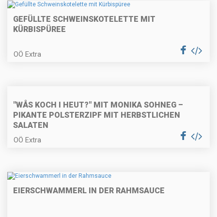
GEFÜLLTE SCHWEINSKOTELETTE MIT
KÜRBISPÜREE
Kärntner Kasnudeln
OÖ Extra
Karamellisierter Kaiserschmarrn
"WÅS KOCH I HEUT?" MIT MONIKA SOHNEG –
PIKANTE POLSTERZIPF MIT HERBSTLICHEN
SALATEN
OÖ Extra
Gefülltes Hühnerbrüstchen auf
Selleriecreme
EIERSCHWAMMERL IN DER RAHMSAUCE
Polentaknödel auf Wurzelgemüse
und Parmesan