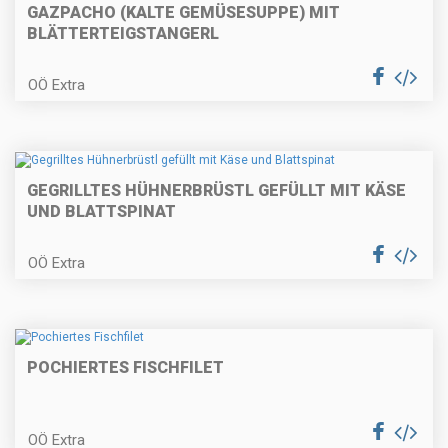
GAZPACHO (KALTE GEMÜSESUPPE) MIT
BLÄTTERTEIGSTANGERL
Backhenderl mit Erdäpfel-
Vogerlsalat
OÖ Extra
Räucherfischknödel auf
GEGRILLTES HÜHNERBRÜSTL GEFÜLLT MIT KÄSE
Erbsencreme
UND BLATTSPINAT
OÖ Extra
Vegetarischer Burger
POCHIERTES FISCHFILET
Blunznsoufflé mit Apfelcarpaccio
OÖ Extra