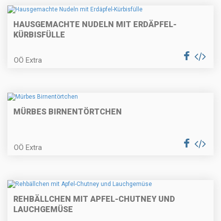
Geschmorter Rinderbraten mit
HAUSGEMACHTE NUDELN MIT ERDÄPFEL-
Serviettenknödel
KÜRBISFÜLLE
OÖ Extra
Topfenknödel mit Fruchtsauce
MÜRBES BIRNENTÖRTCHEN
Spargelcappuccino | Spargel-
Panna Cotta | Rohschinken
OÖ Extra
Bärlauch-Ziegenkäsemousse mit
REHBÄLLCHEN MIT APFEL-CHUTNEY UND
kleinem gebratenen Rindersteak
LAUCHGEMÜSE