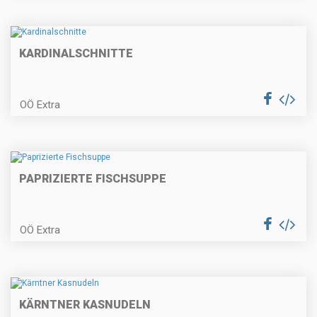
Erdbeer-Obersroulade
KARDINALSCHNITTE
OÖ Extra
Hendlhaxerl mit Frühlingsgemüse
PAPRIZIERTE FISCHSUPPE
Spargelcremesuppe mit
Schinkenknödel
OÖ Extra
Ricotta-Gnocchi
KÄRNTNER KASNUDELN