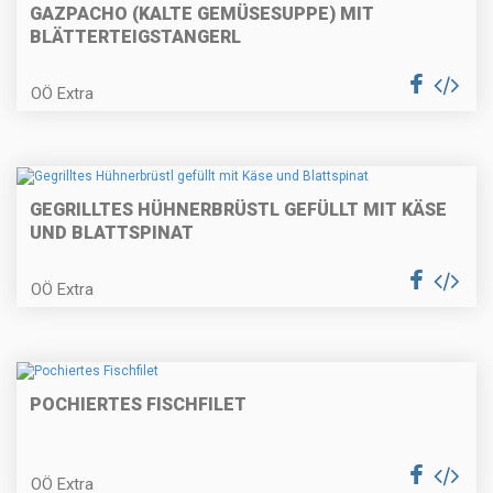
GAZPACHO (KALTE GEMÜSESUPPE) MIT
BLÄTTERTEIGSTANGERL
Backhenderl mit Erdäpfel-
Vogerlsalat
OÖ Extra
Räucherfischknödel auf
GEGRILLTES HÜHNERBRÜSTL GEFÜLLT MIT KÄSE
Erbsencreme
UND BLATTSPINAT
OÖ Extra
Vegetarischer Burger
POCHIERTES FISCHFILET
Blunznsoufflé mit Apfelcarpaccio
OÖ Extra