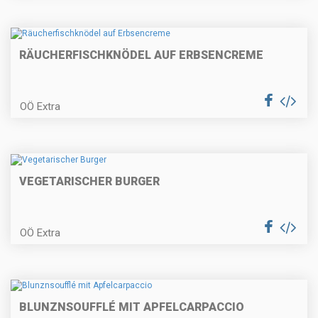
und Lauchgemüse
RÄUCHERFISCHKNÖDEL AUF ERBSENCREME
Hausgemachte Nudeln mit
Erdäpfel-Kürbisfülle
OÖ Extra
Tataki vom Schadenberger
Rehrückeb
VEGETARISCHER BURGER
OÖ Extra
Fenchel-Kurkumasuppe mit
gebackenem Risottoknöderl
BLUNZNSOUFFLÉ MIT APFELCARPACCIO