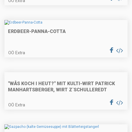
OÖ Extra
Faschierte Lammlaibchen mit
Schafkäse und Blattspinat
ERDBEER-PANNA-COTTA
Vegetarisches
OÖ Extra
Kräutersaitlingsbeuscherl mit
Semmelknödel
Geröstete Kalbsleber mit Speck
"WÅS KOCH I HEUT?" MIT KULTI-WIRT PATRICK
und Apfel mit Baguette
MANHARTSBERGER, WIRT Z`SCHULLEREDT
OÖ Extra
Zweifärbige Biskuitroulade