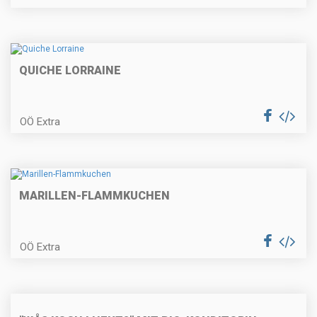
Beuscherl mit Serviettenknödel
QUICHE LORRAINE
Gegrilltes Hühnerbrüstl gefüllt mit
Käse und Blattspinat
OÖ Extra
Pochiertes Fischfilet
MARILLEN-FLAMMKUCHEN
OÖ Extra
Spargel im Blätterteig und
Spargelrisotto