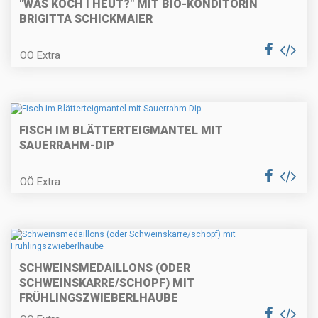
"WÅS KOCH I HEUT?" MIT BIO-KONDITORIN
BRIGITTA SCHICKMAIER
Überbackene Topfenpalatschinken
OÖ Extra
Spargel Cordon Bleu
FISCH IM BLÄTTERTEIGMANTEL MIT
SAUERRAHM-DIP
OÖ Extra
Gebackene Fischkrapferl auf
Tomatenragout
SCHWEINSMEDAILLONS (ODER
Frühlings-Nudelpfanne (schnelle
SCHWEINSKARRE/SCHOPF) MIT
Küche)
FRÜHLINGSZWIEBERLHAUBE