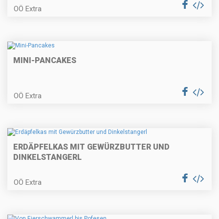
OÖ Extra
Entrecote mit Erdäpfelcreme und
Wintergemüse
MINI-PANCAKES
Wiener Apfelstrudel
OÖ Extra
ERDÄPFELKAS MIT GEWÜRZBUTTER UND
Tortillachips-Lolli (Fingerfood) für
Fasching
DINKELSTANGERL
OÖ Extra
Räucherforellentatare auf Rote
Rübencarpaccio