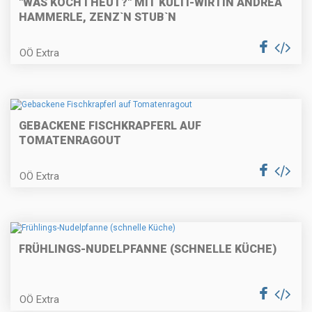
"WÅS KOCH I HEUT?" MIT KULTI-WIRTIN ANDREA
HAMMERLE, ZENZ`N STUB`N
OÖ Extra
Räucherfischtartare auf
Erdäpfelrösti
GEBACKENE FISCHKRAPFERL AUF
Rosa gebratenes Rinderfilet in
TOMATENRAGOUT
Kräuterkruste mit Selleriecreme
und pikanten Buchteln
OÖ Extra
Schokoladencreme
FRÜHLINGS-NUDELPFANNE (SCHNELLE KÜCHE)
Maronitorte mit weißer
OÖ Extra
Schokolade