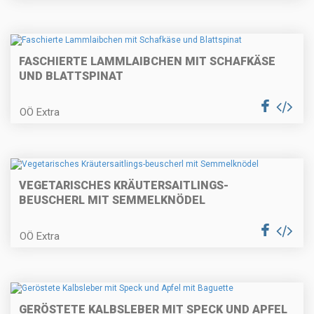
FASCHIERTE LAMMLAIBCHEN MIT SCHAFKÄSE
Gebeizte Lachsforelle mit
Birnenmus und Pfeffer-
UND BLATTSPINAT
Topfenpofese
OÖ Extra
Quiche Lorraine
VEGETARISCHES KRÄUTERSAITLINGS-
BEUSCHERL MIT SEMMELKNÖDEL
Weihnachtliches Apfelbrot und
Topfenstollen
OÖ Extra
Kalbsrahmgulasch mit
GERÖSTETE KALBSLEBER MIT SPECK UND APFEL