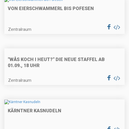
VON EIERSCHWAMMERL BIS POFESEN
Käse-Nussknödel mit
Curryschaum
Zentralraum
Weißes Cappucinomousse im
"WÅS KOCH I HEUT?" DIE NEUE STAFFEL AB
Schokoladespitz
01.09., 18 UHR
Zentralraum
Maronicremesuppe
KÄRNTNER KASNUDELN
Gebratene Entenbrust mit
Orangensoße und Erdäpfelgratin