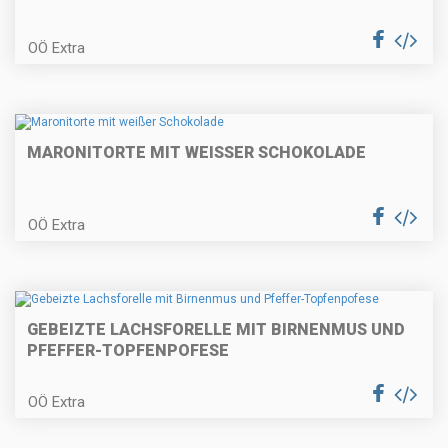
Lammragout in der Strudelblüte
mit Cremepolenta
OÖ Extra
Paprizierte Fischsuppe
MARONITORTE MIT WEISSER SCHOKOLADE
OÖ Extra
Karamellisierter Kaiserschmarrn
GEBEIZTE LACHSFORELLE MIT BIRNENMUS UND
PFEFFER-TOPFENPOFESE
Räucherforellentatare auf Rote
Rübencarpaccio
OÖ Extra