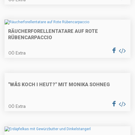
RÄUCHERFORELLENTATARE AUF ROTE
Fisch-Tomaten-Suppe
RÜBENCARPACCIO
OÖ Extra
Rahmagout von der Rehkeule
"WÅS KOCH I HEUT?" MIT MONIKA SOHNEG
Schoko-Nuss-Schnitten
OÖ Extra