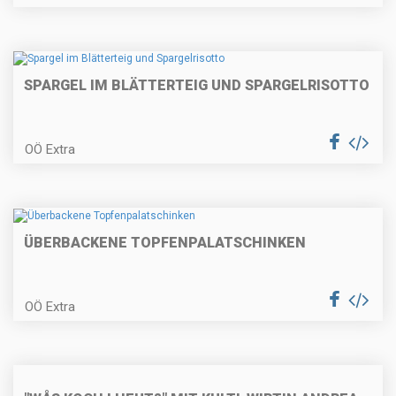
Szegedinger Kraut-Suppe mit
Schweinerückensteak
SPARGEL IM BLÄTTERTEIG UND SPARGELRISOTTO
OÖ Extra
Topfengnocchi mit Österkron-
Sauce
ÜBERBACKENE TOPFENPALATSCHINKEN
Entenhascheeknöderl mit
Weißkrautcreme
OÖ Extra
Esterhazyrindschnitzel mit
Erdäpfelkräuterpüree