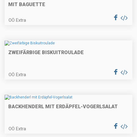
Schupfnudeln
MIT BAGUETTE
OÖ Extra
Käsespätzle mit geröstetem
Zwiebel
ZWEIFÄRBIGE BISKUITROULADE
In Rotwein geschmortes
Schulterscherzl vom Lamm auf
OÖ Extra
cremigem Pastinakenpüree mit
weißer Schokolade und
Speckbohnen
Mürbes Birnentörtchen
BACKHENDERL MIT ERDÄPFEL-VOGERLSALAT
OÖ Extra
Rehbällchen mit Apfel-Chutney