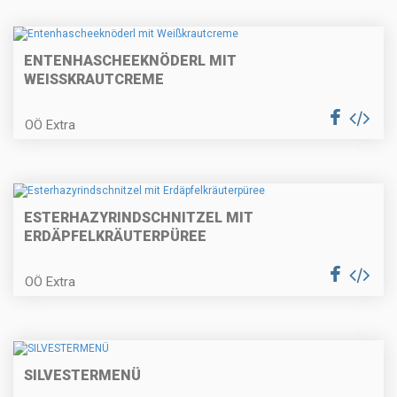
Erdäpfelkas mit Gewürzbutter und
Dinkelstangerl
ENTENHASCHEEKNÖDERL MIT
WEISSKRAUTCREME
Kärntner Kasnudeln
OÖ Extra
Paprikaschaumsuppe mit
ESTERHAZYRINDSCHNITZEL MIT
Couscous
ERDÄPFELKRÄUTERPÜREE
OÖ Extra
Topfenknödel mit Fruchtsauce
SILVESTERMENÜ