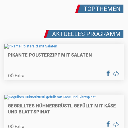
Gebackene Topfentorte
TOPTHEMEN
AKTUELLES PROGRAMM
Fisch im Blätterteigmantel mit
Sauerrahm-Dip
PIKANTE POLSTERZIPF MIT SALATEN
Schweinsmedaillons (oder
OÖ Extra
Schweinskarre/schopf) mit
Frühlingszwieberlhaube
Erdbeer-Panna-Cotta
GEGRILLTES HÜHNERBRÜSTL GEFÜLLT MIT KÄSE
UND BLATTSPINAT
OÖ Extra