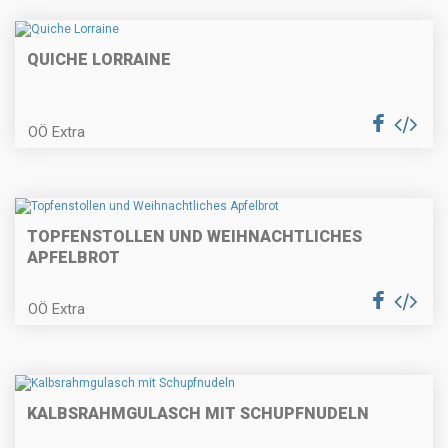
Gefülltes Hühnerbrüstchen auf
Selleriecreme
QUICHE LORRAINE
OÖ Extra
Erdäpfelkas mit Gewürzbutter und
Dinkelstangerl
TOPFENSTOLLEN UND WEIHNACHTLICHES
APFELBROT
Erdbeertorte
OÖ Extra
Knusprige Fischpralinen mit
Radieschen
KALBSRAHMGULASCH MIT SCHUPFNUDELN