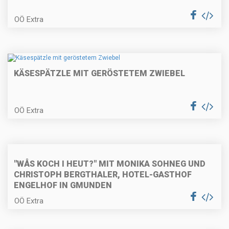
Paprikaschaumsuppe mit
OÖ Extra
Couscous
KÄSESPÄTZLE MIT GERÖSTETEM ZWIEBEL
Kohlrabi-Speckpuffer mit
Gewürzgurken
OÖ Extra
Gekochter Spargel mit Sauce
Hollandaise
"WÅS KOCH I HEUT?" MIT MONIKA SOHNEG UND
CHRISTOPH BERGTHALER, HOTEL-GASTHOF
ENGELHOF IN GMUNDEN
Kokos-Limetten-Pasta mit
OÖ Extra
gebratener Hühnerbrust