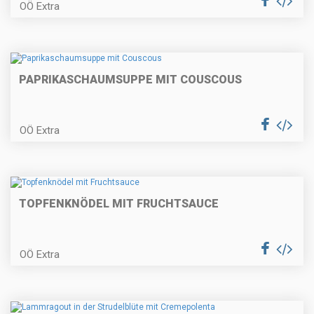
OÖ Extra
Bratapfel – Tiramisu
PAPRIKASCHAUMSUPPE MIT COUSCOUS
OÖ Extra
Gedämpftes Forellenfilet im
Wurzelgemüsemantel
TOPFENKNÖDEL MIT FRUCHTSAUCE
Pastinakencremesuppe
OÖ Extra
Schweinslungenbraten