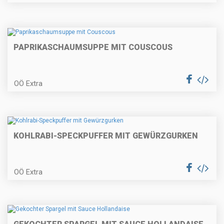
Zwetschken-Streuselkuchen
PAPRIKASCHAUMSUPPE MIT COUSCOUS
Erdäpfelgulasch
OÖ Extra
Topfengolatschen
KOHLRABI-SPECKPUFFER MIT GEWÜRZGURKEN
OÖ Extra
Gratinierter Fisch auf
Kräuternudeln