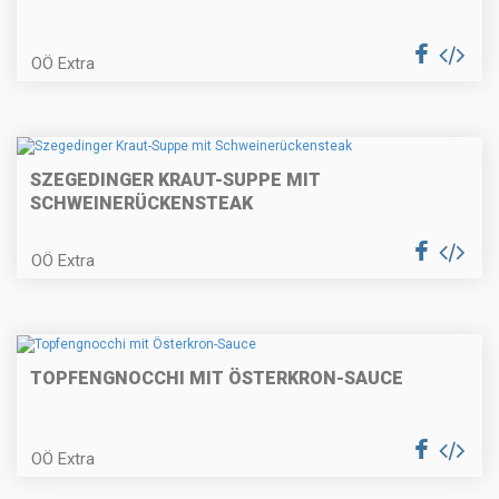
Gefüllte Schweinskotelette mit
Kürbispüree
OÖ Extra
Pikante Polsterzipf mit
herbstlichen Salaten
SZEGEDINGER KRAUT-SUPPE MIT
SCHWEINERÜCKENSTEAK
Eierschwammerl in der
OÖ Extra
Rahmsauce
TOPFENGNOCCHI MIT ÖSTERKRON-SAUCE
Mini-Pancakes
OÖ Extra