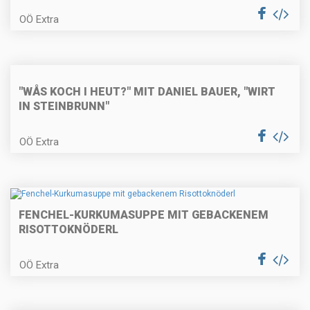
OÖ Extra
Lammragout in der Strudelblüte
mit Cremepolenta
"WÅS KOCH I HEUT?" MIT DANIEL BAUER, "WIRT
IN STEINBRUNN"
Selleriepasta mit Kräutern und
Pilzen
OÖ Extra
Kardinalschnitte
FENCHEL-KURKUMASUPPE MIT GEBACKENEM
RISOTTOKNÖDERL
OÖ Extra
Paprizierte Fischsuppe