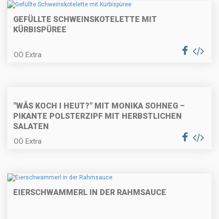
GEFÜLLTE SCHWEINSKOTELETTE MIT
KÜRBISPÜREE
Kärntner Kasnudeln
OÖ Extra
Karamellisierter Kaiserschmarrn
"WÅS KOCH I HEUT?" MIT MONIKA SOHNEG –
PIKANTE POLSTERZIPF MIT HERBSTLICHEN
SALATEN
OÖ Extra
Gefülltes Hühnerbrüstchen auf
Selleriecreme
EIERSCHWAMMERL IN DER RAHMSAUCE
Polentaknödel auf Wurzelgemüse
und Parmesan