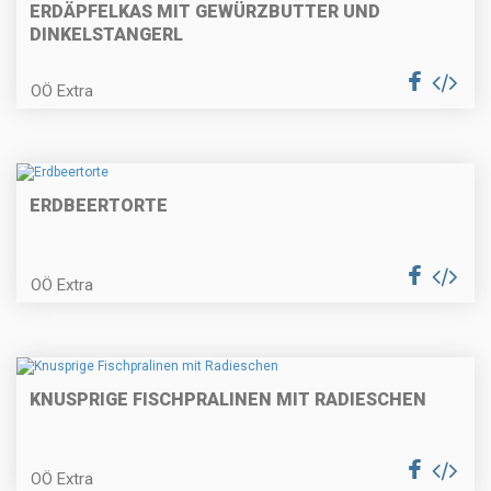
Mostripperl
ERDÄPFELKAS MIT GEWÜRZBUTTER UND
DINKELSTANGERL
OÖ Extra
Apfel-Weintorte
ERDBEERTORTE
Gefüllte Leberkäseröllchen in
Tomatensauce
OÖ Extra
Schwammerlsuppe mit
gebackenen Bröselknödel
KNUSPRIGE FISCHPRALINEN MIT RADIESCHEN
OÖ Extra