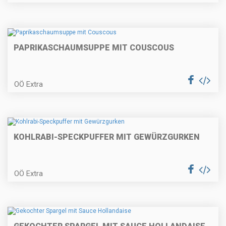
Zwetschken-Streuselkuchen
PAPRIKASCHAUMSUPPE MIT COUSCOUS
Erdäpfelgulasch
OÖ Extra
Topfengolatschen
KOHLRABI-SPECKPUFFER MIT GEWÜRZGURKEN
OÖ Extra
Gratinierter Fisch auf
Kräuternudeln