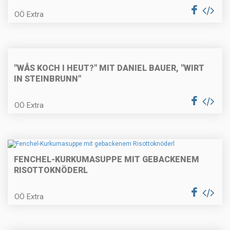
OÖ Extra
Lammragout in der Strudelblüte
mit Cremepolenta
"WÅS KOCH I HEUT?" MIT DANIEL BAUER, "WIRT
IN STEINBRUNN"
Selleriepasta mit Kräutern und
Pilzen
OÖ Extra
Kardinalschnitte
FENCHEL-KURKUMASUPPE MIT GEBACKENEM
RISOTTOKNÖDERL
OÖ Extra
Paprizierte Fischsuppe