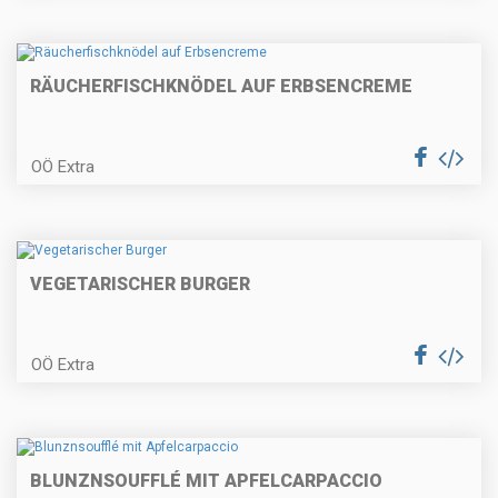
und Lauchgemüse
RÄUCHERFISCHKNÖDEL AUF ERBSENCREME
Hausgemachte Nudeln mit
Erdäpfel-Kürbisfülle
OÖ Extra
Tataki vom Schadenberger
Rehrückeb
VEGETARISCHER BURGER
OÖ Extra
Fenchel-Kurkumasuppe mit
gebackenem Risottoknöderl
BLUNZNSOUFFLÉ MIT APFELCARPACCIO