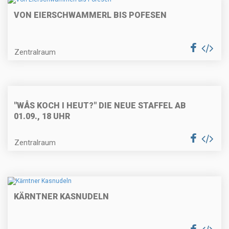
VON EIERSCHWAMMERL BIS POFESEN
Käse-Nussknödel mit
Curryschaum
Zentralraum
Weißes Cappucinomousse im
"WÅS KOCH I HEUT?" DIE NEUE STAFFEL AB
Schokoladespitz
01.09., 18 UHR
Zentralraum
Maronicremesuppe
KÄRNTNER KASNUDELN
Gebratene Entenbrust mit
Orangensoße und Erdäpfelgratin