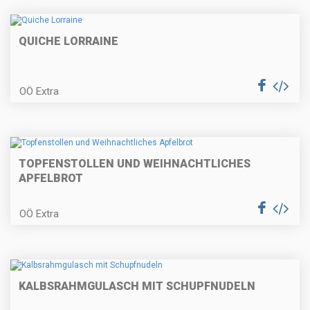
Gefülltes Hühnerbrüstchen auf
Selleriecreme
QUICHE LORRAINE
OÖ Extra
Erdäpfelkas mit Gewürzbutter und
Dinkelstangerl
TOPFENSTOLLEN UND WEIHNACHTLICHES
APFELBROT
Erdbeertorte
OÖ Extra
Knusprige Fischpralinen mit
Radieschen
KALBSRAHMGULASCH MIT SCHUPFNUDELN