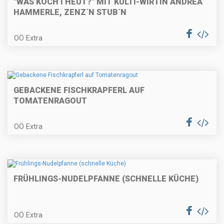
"WÅS KOCH I HEUT?" MIT KULTI-WIRTIN ANDREA
HAMMERLE, ZENZ`N STUB`N
OÖ Extra
Räucherfischtartare auf
Erdäpfelrösti
GEBACKENE FISCHKRAPFERL AUF
Rosa gebratenes Rinderfilet in
TOMATENRAGOUT
Kräuterkruste mit Selleriecreme
und pikanten Buchteln
OÖ Extra
Schokoladencreme
FRÜHLINGS-NUDELPFANNE (SCHNELLE KÜCHE)
Maronitorte mit weißer
OÖ Extra
Schokolade