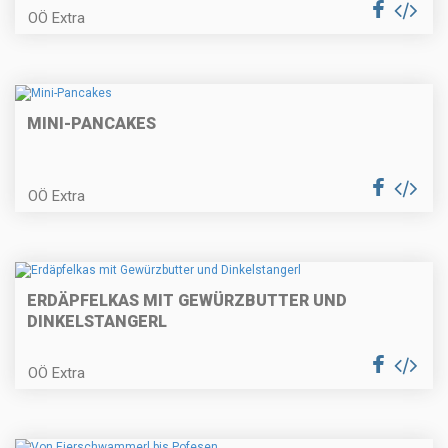
OÖ Extra
Entrecote mit Erdäpfelcreme und
Wintergemüse
MINI-PANCAKES
Wiener Apfelstrudel
OÖ Extra
ERDÄPFELKAS MIT GEWÜRZBUTTER UND
Tortillachips-Lolli (Fingerfood) für
Fasching
DINKELSTANGERL
OÖ Extra
Räucherforellentatare auf Rote
Rübencarpaccio