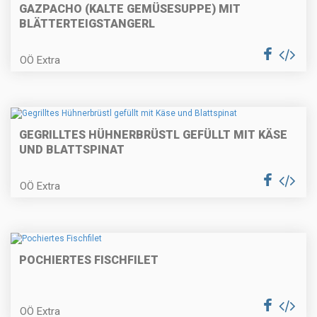
GAZPACHO (KALTE GEMÜSESUPPE) MIT
BLÄTTERTEIGSTANGERL
Backhenderl mit Erdäpfel-
Vogerlsalat
OÖ Extra
Räucherfischknödel auf
GEGRILLTES HÜHNERBRÜSTL GEFÜLLT MIT KÄSE
Erbsencreme
UND BLATTSPINAT
OÖ Extra
Vegetarischer Burger
POCHIERTES FISCHFILET
Blunznsoufflé mit Apfelcarpaccio
OÖ Extra