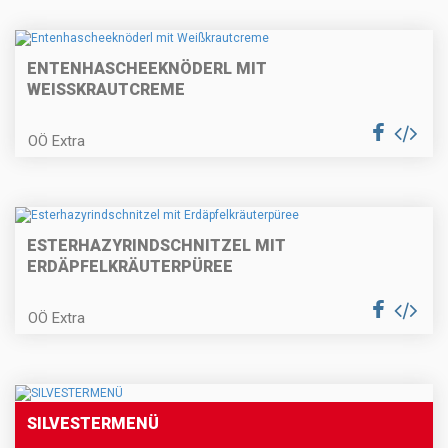
Erdäpfelkas mit Gewürzbutter und
Dinkelstangerl
ENTENHASCHEEKNÖDERL MIT
WEISSKRAUTCREME
Kärntner Kasnudeln
OÖ Extra
Paprikaschaumsuppe mit
ESTERHAZYRINDSCHNITZEL MIT
Couscous
ERDÄPFELKRÄUTERPÜREE
OÖ Extra
Topfenknödel mit Fruchtsauce
SILVESTERMENÜ