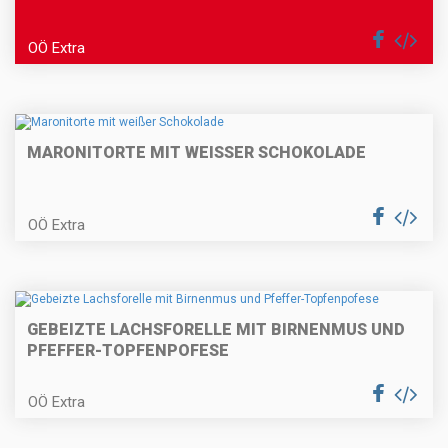
Lammragout in der Strudelblüte
mit Cremepolenta
OÖ Extra
Paprizierte Fischsuppe
MARONITORTE MIT WEISSER SCHOKOLADE
OÖ Extra
Karamellisierter Kaiserschmarrn
GEBEIZTE LACHSFORELLE MIT BIRNENMUS UND
PFEFFER-TOPFENPOFESE
Räucherforellentatare auf Rote
Rübencarpaccio
OÖ Extra