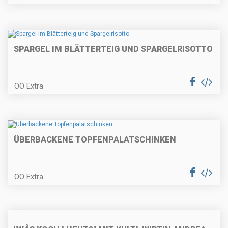
Szegedinger Kraut-Suppe mit
Schweinerückensteak
SPARGEL IM BLÄTTERTEIG UND SPARGELRISOTTO
OÖ Extra
Topfengnocchi mit Österkron-
Sauce
ÜBERBACKENE TOPFENPALATSCHINKEN
Entenhascheeknöderl mit
Weißkrautcreme
OÖ Extra
Esterhazyrindschnitzel mit
Erdäpfelkräuterpüree