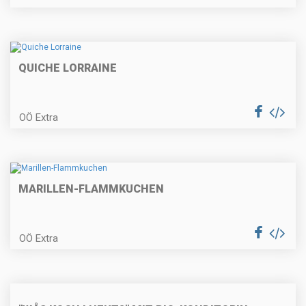
Beuscherl mit Serviettenknödel
QUICHE LORRAINE
Gegrilltes Hühnerbrüstl gefüllt mit
Käse und Blattspinat
OÖ Extra
Pochiertes Fischfilet
MARILLEN-FLAMMKUCHEN
OÖ Extra
Spargel im Blätterteig und
Spargelrisotto