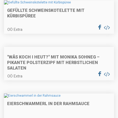
GEFÜLLTE SCHWEINSKOTELETTE MIT
KÜRBISPÜREE
Kärntner Kasnudeln
OÖ Extra
Karamellisierter Kaiserschmarrn
"WÅS KOCH I HEUT?" MIT MONIKA SOHNEG –
PIKANTE POLSTERZIPF MIT HERBSTLICHEN
SALATEN
OÖ Extra
Gefülltes Hühnerbrüstchen auf
Selleriecreme
EIERSCHWAMMERL IN DER RAHMSAUCE
Polentaknödel auf Wurzelgemüse
und Parmesan