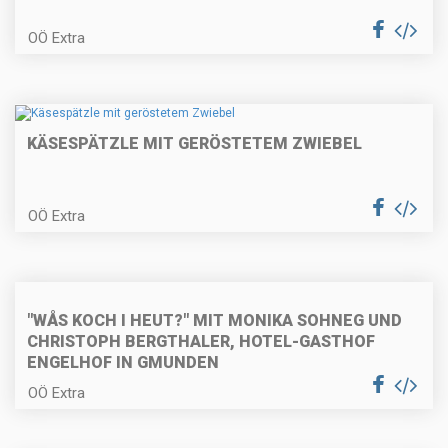
Paprikaschaumsuppe mit
OÖ Extra
Couscous
KÄSESPÄTZLE MIT GERÖSTETEM ZWIEBEL
Kohlrabi-Speckpuffer mit
Gewürzgurken
OÖ Extra
Gekochter Spargel mit Sauce
Hollandaise
"WÅS KOCH I HEUT?" MIT MONIKA SOHNEG UND
CHRISTOPH BERGTHALER, HOTEL-GASTHOF
ENGELHOF IN GMUNDEN
Kokos-Limetten-Pasta mit
OÖ Extra
gebratener Hühnerbrust