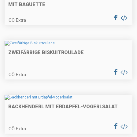
Schupfnudeln
MIT BAGUETTE
OÖ Extra
Käsespätzle mit geröstetem
Zwiebel
ZWEIFÄRBIGE BISKUITROULADE
In Rotwein geschmortes
Schulterscherzl vom Lamm auf
OÖ Extra
cremigem Pastinakenpüree mit
weißer Schokolade und
Speckbohnen
Mürbes Birnentörtchen
BACKHENDERL MIT ERDÄPFEL-VOGERLSALAT
OÖ Extra
Rehbällchen mit Apfel-Chutney