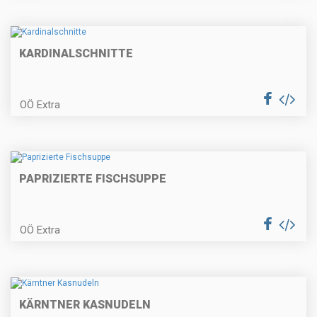
Erdbeer-Obersroulade
KARDINALSCHNITTE
OÖ Extra
Hendlhaxerl mit Frühlingsgemüse
PAPRIZIERTE FISCHSUPPE
Spargelcremesuppe mit
Schinkenknödel
OÖ Extra
Ricotta-Gnocchi
KÄRNTNER KASNUDELN