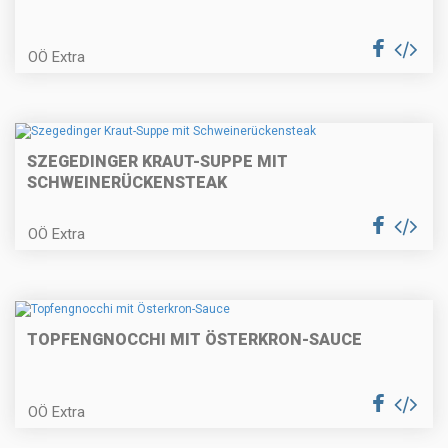
Gefüllte Schweinskotelette mit
Kürbispüree
OÖ Extra
Pikante Polsterzipf mit
herbstlichen Salaten
SZEGEDINGER KRAUT-SUPPE MIT
SCHWEINERÜCKENSTEAK
Eierschwammerl in der
OÖ Extra
Rahmsauce
TOPFENGNOCCHI MIT ÖSTERKRON-SAUCE
Mini-Pancakes
OÖ Extra