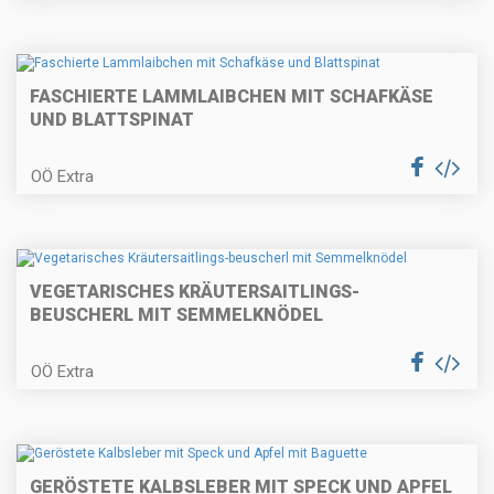
FASCHIERTE LAMMLAIBCHEN MIT SCHAFKÄSE
Gebeizte Lachsforelle mit
Birnenmus und Pfeffer-
UND BLATTSPINAT
Topfenpofese
OÖ Extra
Quiche Lorraine
VEGETARISCHES KRÄUTERSAITLINGS-
BEUSCHERL MIT SEMMELKNÖDEL
Weihnachtliches Apfelbrot und
Topfenstollen
OÖ Extra
Kalbsrahmgulasch mit
GERÖSTETE KALBSLEBER MIT SPECK UND APFEL