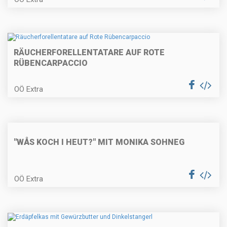
RÄUCHERFORELLENTATARE AUF ROTE
Fisch-Tomaten-Suppe
RÜBENCARPACCIO
OÖ Extra
Rahmagout von der Rehkeule
"WÅS KOCH I HEUT?" MIT MONIKA SOHNEG
Schoko-Nuss-Schnitten
OÖ Extra