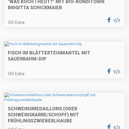
"WÅS KOCH I HEUT?" MIT BIO-KONDITORIN
BRIGITTA SCHICKMAIER
Überbackene Topfenpalatschinken
OÖ Extra
Spargel Cordon Bleu
FISCH IM BLÄTTERTEIGMANTEL MIT
SAUERRAHM-DIP
OÖ Extra
Gebackene Fischkrapferl auf
Tomatenragout
SCHWEINSMEDAILLONS (ODER
Frühlings-Nudelpfanne (schnelle
SCHWEINSKARRE/SCHOPF) MIT
Küche)
FRÜHLINGSZWIEBERLHAUBE