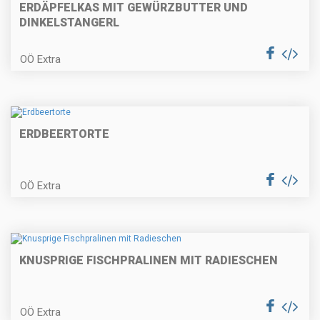
Mostripperl
ERDÄPFELKAS MIT GEWÜRZBUTTER UND
DINKELSTANGERL
OÖ Extra
Apfel-Weintorte
ERDBEERTORTE
Gefüllte Leberkäseröllchen in
Tomatensauce
OÖ Extra
Schwammerlsuppe mit
gebackenen Bröselknödel
KNUSPRIGE FISCHPRALINEN MIT RADIESCHEN
OÖ Extra