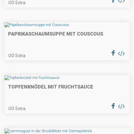
OÖ Extra
Bratapfel – Tiramisu
PAPRIKASCHAUMSUPPE MIT COUSCOUS
OÖ Extra
Gedämpftes Forellenfilet im
Wurzelgemüsemantel
TOPFENKNÖDEL MIT FRUCHTSAUCE
Pastinakencremesuppe
OÖ Extra
Schweinslungenbraten