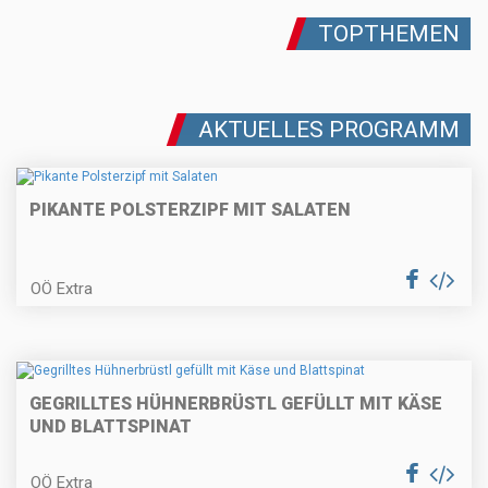
Gebackene Topfentorte
TOPTHEMEN
AKTUELLES PROGRAMM
Fisch im Blätterteigmantel mit
Sauerrahm-Dip
PIKANTE POLSTERZIPF MIT SALATEN
Schweinsmedaillons (oder
OÖ Extra
Schweinskarre/schopf) mit
Frühlingszwieberlhaube
Erdbeer-Panna-Cotta
GEGRILLTES HÜHNERBRÜSTL GEFÜLLT MIT KÄSE
UND BLATTSPINAT
OÖ Extra