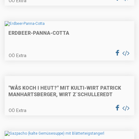
OÖ Extra
Faschierte Lammlaibchen mit
Schafkäse und Blattspinat
ERDBEER-PANNA-COTTA
Vegetarisches
OÖ Extra
Kräutersaitlingsbeuscherl mit
Semmelknödel
Geröstete Kalbsleber mit Speck
"WÅS KOCH I HEUT?" MIT KULTI-WIRT PATRICK
und Apfel mit Baguette
MANHARTSBERGER, WIRT Z`SCHULLEREDT
OÖ Extra
Zweifärbige Biskuitroulade