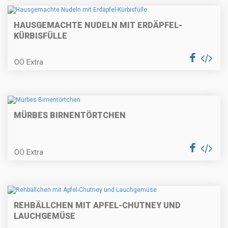
Geschmorter Rinderbraten mit
HAUSGEMACHTE NUDELN MIT ERDÄPFEL-
Serviettenknödel
KÜRBISFÜLLE
OÖ Extra
Topfenknödel mit Fruchtsauce
MÜRBES BIRNENTÖRTCHEN
Spargelcappuccino | Spargel-
Panna Cotta | Rohschinken
OÖ Extra
Bärlauch-Ziegenkäsemousse mit
REHBÄLLCHEN MIT APFEL-CHUTNEY UND
kleinem gebratenen Rindersteak
LAUCHGEMÜSE