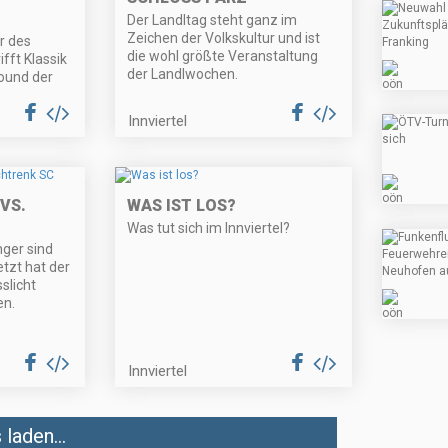
Der Landltag steht ganz im
Zeichen der Volkskultur und ist
r des
die wohl größte Veranstaltung
fft Klassik
der Landlwochen.
ound der
Innviertel
VS.
WAS IST LOS?
Was tut sich im Innviertel?
ger sind
etzt hat der
slicht
n.
Innviertel
laden...