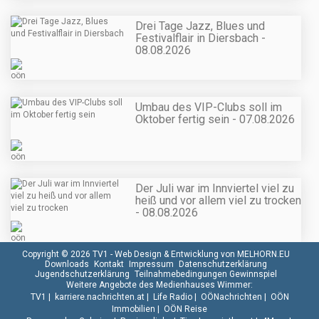
Drei Tage Jazz, Blues und
Festivalflair in Diersbach -
08.08.2026
Umbau des VIP-Clubs soll im
Oktober fertig sein - 07.08.2026
Der Juli war im Innviertel viel zu
heiß und vor allem viel zu trocken
- 08.08.2026
Copyright © 2026 TV1 -
Web Design & Entwicklung von MELHORN.EU
Downloads
Kontakt
Impressum
Datenschutzerklärung
Jugendschutzerklärung
Teilnahmebedingungen Gewinnspiel
Weitere Angebote des Medienhauses Wimmer:
TV1
|
karriere.nachrichten.at
|
Life Radio
|
OÖNachrichten
|
OÖN
Immobilien
|
OÖN Reise