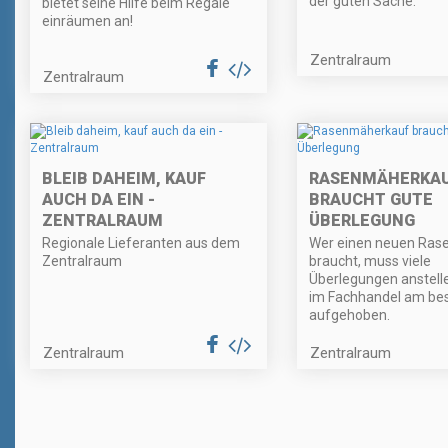
der guten Sache.
bietet seine Hilfe beim Regale
einräumen an!
Zentralraum
Zentralraum
BLEIB DAHEIM, KAUF
RASENMÄHERKA
AUCH DA EIN -
BRAUCHT GUTE
ZENTRALRAUM
ÜBERLEGUNG
Regionale Lieferanten aus dem
Wer einen neuen Ra
Zentralraum
braucht, muss viele
Überlegungen anstelle
im Fachhandel am be
aufgehoben.
Zentralraum
Zentralraum