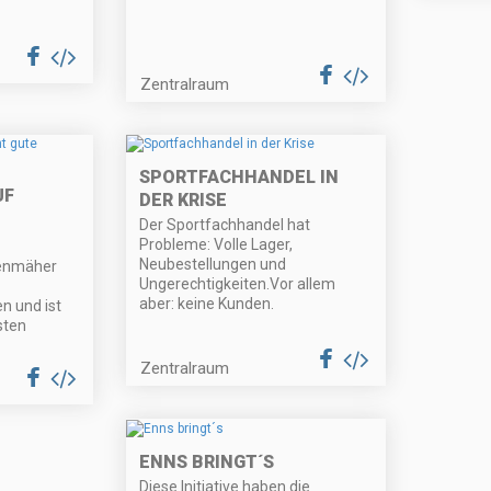
Zentralraum
SPORTFACHHANDEL IN
UF
DER KRISE
Der Sportfachhandel hat
Probleme: Volle Lager,
Neubestellungen und
senmäher
Ungerechtigkeiten.Vor allem
aber: keine Kunden.
n und ist
sten
Zentralraum
ENNS BRINGT´S
Diese Initiative haben die