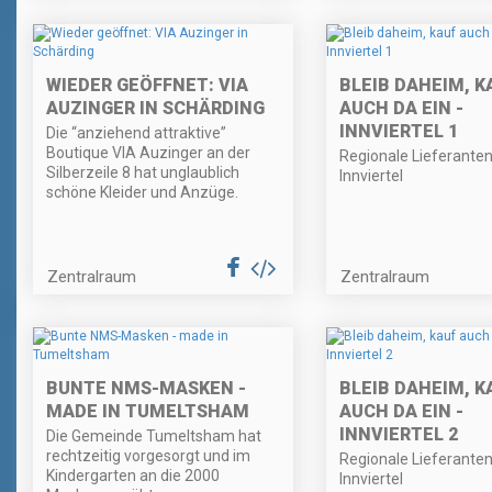
WIEDER GEÖFFNET: VIA
BLEIB DAHEIM, K
AUZINGER IN SCHÄRDING
AUCH DA EIN -
INNVIERTEL 1
Die “anziehend attraktive”
Boutique VIA Auzinger an der
Regionale Lieferante
Silberzeile 8 hat unglaublich
Innviertel
schöne Kleider und Anzüge.
Zentralraum
Zentralraum
BUNTE NMS-MASKEN -
BLEIB DAHEIM, K
MADE IN TUMELTSHAM
AUCH DA EIN -
INNVIERTEL 2
Die Gemeinde Tumeltsham hat
rechtzeitig vorgesorgt und im
Regionale Lieferante
Kindergarten an die 2000
Innviertel