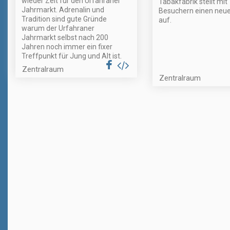
wieder Zeit für den Urfahraner
Tabakfabrik stellt mit
Jahrmarkt. Adrenalin und
Besuchern einen neu
Tradition sind gute Gründe
auf.
warum der Urfahraner
Jahrmarkt selbst nach 200
Jahren noch immer ein fixer
Treffpunkt für Jung und Alt ist.
Zentralraum
Zentralraum