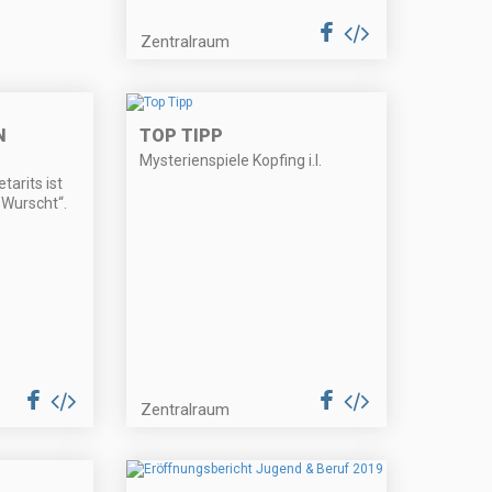
Zentralraum
N
TOP TIPP
Mysterienspiele Kopfing i.I.
tarits ist
„Wurscht“.
Zentralraum