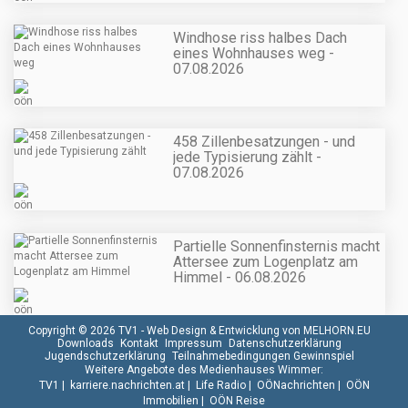
Windhose riss halbes Dach
eines Wohnhauses weg -
07.08.2026
458 Zillenbesatzungen - und
jede Typisierung zählt -
07.08.2026
Partielle Sonnenfinsternis macht
Attersee zum Logenplatz am
Himmel - 06.08.2026
Copyright © 2026 TV1 -
Web Design & Entwicklung von MELHORN.EU
Downloads
Kontakt
Impressum
Datenschutzerklärung
Jugendschutzerklärung
Teilnahmebedingungen Gewinnspiel
Weitere Angebote des Medienhauses Wimmer:
TV1
|
karriere.nachrichten.at
|
Life Radio
|
OÖNachrichten
|
OÖN
Immobilien
|
OÖN Reise