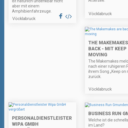
Attersee.
ist natürlich undenkbar nicht
aber mit einem
Amphibienfahrzeuge.
Vöcklabruck
Vöcklabruck
THE MAKEMAKES
BACK - MIT KEEP
MOVING
The Makemakes meld
nach einer ruhigeren 
ihrem Song „Keep on 
zurück.
Vöcklabruck
BUSINESS RUN 
PERSONALDIENSTLEISTER
Welche ist die schnell
WIPA GMBH
im Land?