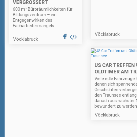
VERGRÖSSERT
600 m² Büroräumlichkeiten für
Bildungszentrum – ein
Entgegenwirken des
Facharbeitermangels
Vöcklabruck
Vöcklabruck
US CAR TREFFEN
OLDTIMER AM T
Viele edle Fahrzeuge 
denen sich spannend
Geschichten verberge
den Traunsee entlan
danach aus nächster
bewundert zu werden
Vöcklabruck