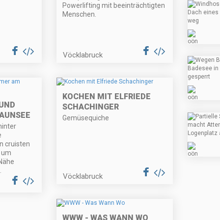
Powerlifting mit beeinträchtigten
Menschen.
Vöcklabruck
KOCHEN MIT ELFRIEDE
 UND
SCHACHINGER
RAUNSEE
Gemüsequiche
hinter
e
n cruisten
g um
 Nähe
.
Vöcklabruck
WWW - WAS WANN WO