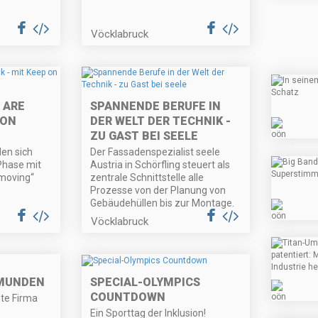
Vöcklabruck
 ARE
SPANNENDE BERUFE IN
 ON
DER WELT DER TECHNIK -
ZU GAST BEI SEELE
en sich
Der Fassadenspezialist seele
Phase mit
Austria in Schörfling steuert als
moving“
zentrale Schnittstelle alle
Prozesse von der Planung von
Gebäudehüllen bis zur Montage.
Vöcklabruck
GMUNDEN
SPECIAL-OLYMPICS
COUNTDOWN
ste Firma
Ein Sporttag der Inklusion!