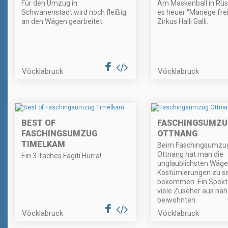
Für den Umzug in
Am Maskenball in Rüst
Schwanenstadt wird noch fleißig
es heuer “Manege frei
an den Wägen gearbeitet.
Zirkus Halli Galli.
Vöcklabruck
Vöcklabruck
BEST OF
FASCHINGSUMZU
FASCHINGSUMZUG
OTTNANG
TIMELKAM
Beim Faschingsumzug
Ottnang hat man die
Ein 3-faches Fagiti Hurra!
unglaublichsten Wäge
Kostümierungen zu s
bekommen. Ein Spekt
viele Zuseher aus nah
beiwohnten.
Vöcklabruck
Vöcklabruck