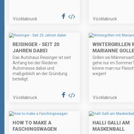
Vöcklabruck
Vöcklabruck
REISINGER - SEIT 20
WINTERGRILLEN 
JAHREN DABEI
MARIANNE GOLL
Das Autohaus Reisinger ist seit
Grillen sei Männersach
Anfang bei der Riederer
gehe nur im Sommer? 
Automesse dabei und
könne man nur Fleisc
maßgeblich an der Gründung
wegen!
beteiligt.
Vöcklabruck
Vöcklabruck
HOW TO MAKE A
HALLI GALLI AM
FASCHINGSWAGEN
MASKENBALL