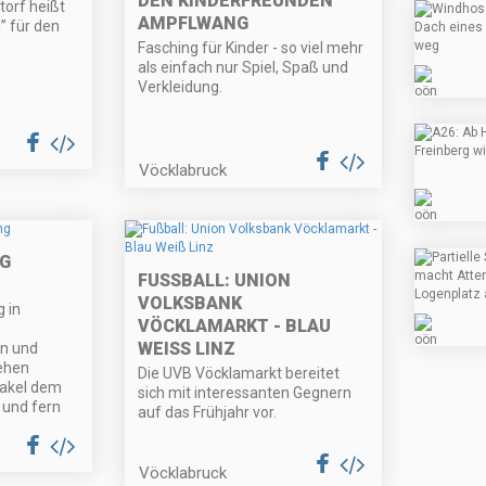
DEN KINDERFREUNDEN
orf heißt
AMPFLWANG
” für den
Fasching für Kinder - so viel mehr
als einfach nur Spiel, Spaß und
Verkleidung.
Vöcklabruck
G
FUSSBALL: UNION V
OLKSBANK V
 in
ÖCKLAMARKT - BLAU W
EISS LINZ
n und
ehen
Die UVB Vöcklamarkt bereitet
akel dem
sich mit interessanten Gegnern
 und fern
auf das Frühjahr vor.
Vöcklabruck