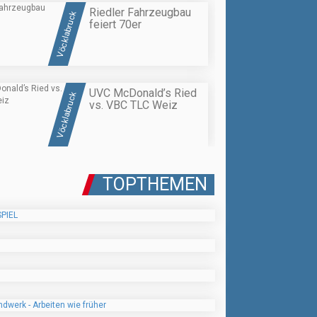
Riedler Fahrzeugbau
Vöcklabruck
feiert 70er
UVC McDonald’s Ried
Vöcklabruck
vs. VBC TLC Weiz
TOPTHEMEN