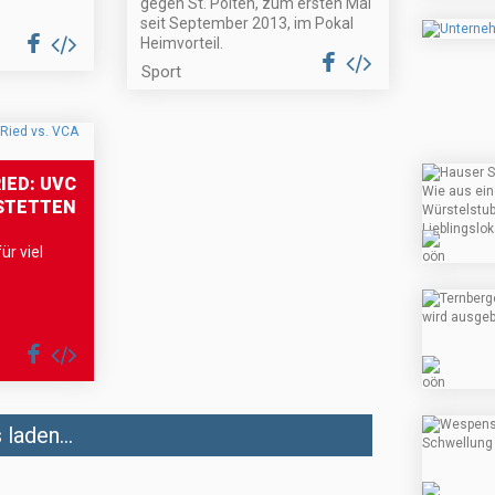
gegen St. Pölten, zum ersten Mal
seit September 2013, im Pokal
Heimvorteil.
Sport
IED: UVC
MSTETTEN
ür viel
laden...