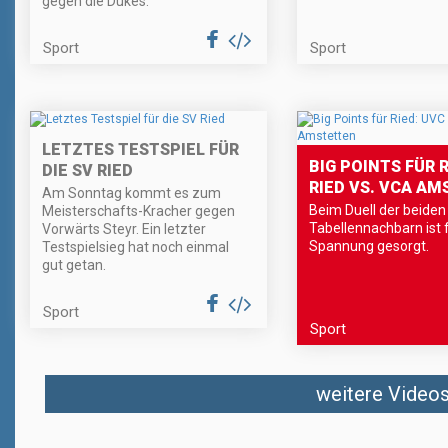
gegen die Dukes.
Sport
Sport
LETZTES TESTSPIEL FÜR
BIG POINTS FÜR R
DIE SV RIED
RIED VS. VCA A
Am Sonntag kommt es zum
Beim Duell der beiden
Meisterschafts-Kracher gegen
Tabellennachbarn ist f
Vorwärts Steyr. Ein letzter
Spannung gesorgt.
Testspielsieg hat noch einmal
gut getan.
Sport
Sport
weitere Videos 