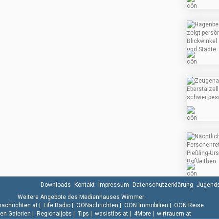
Downloads
Kontakt
Impressum
Datenschutzerklärung
Jugends
Weitere Angebote des Medienhauses Wimmer:
.nachrichten.at
|
Life Radio
|
OÖNachrichten
|
OÖN Immobilien
|
OÖN Reise
n Galerien
|
Regionaljobs
|
Tips
|
wasistlos.at
|
4More
|
wirtrauern.at