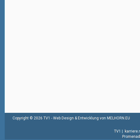
Copyright © 2026 TV1 -
Web Design & Entwicklung von MELHORN.EU
TV1
|
karriere
Promenade