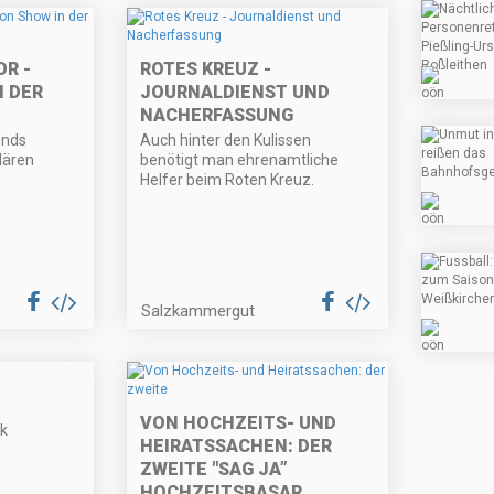
R -
ROTES KREUZ -
N DER
JOURNALDIENST UND
NACHERFASSUNG
ends
Auch hinter den Kulissen
lären
benötigt man ehrenamtliche
Helfer beim Roten Kreuz.
Salzkammergut
VON HOCHZEITS- UND
ik
HEIRATSSACHEN: DER
ZWEITE "SAG JA”
HOCHZEITSBASAR