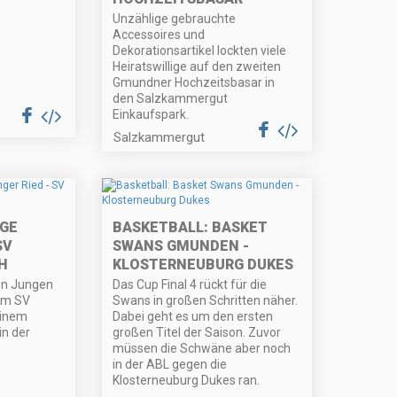
Unzählige gebrauchte
Accessoires und
Dekorationsartikel lockten viele
Heiratswillige auf den zweiten
Gmundner Hochzeitsbasar in
den Salzkammergut
Einkaufspark.
Salzkammergut
NGE
BASKETBALL: BASKET
SV
SWANS GMUNDEN -
H
KLOSTERNEUBURG DUKES
en Jungen
Das Cup Final 4 rückt für die
em SV
Swans in großen Schritten näher.
einem
Dabei geht es um den ersten
in der
großen Titel der Saison. Zuvor
müssen die Schwäne aber noch
in der ABL gegen die
Klosterneuburg Dukes ran.