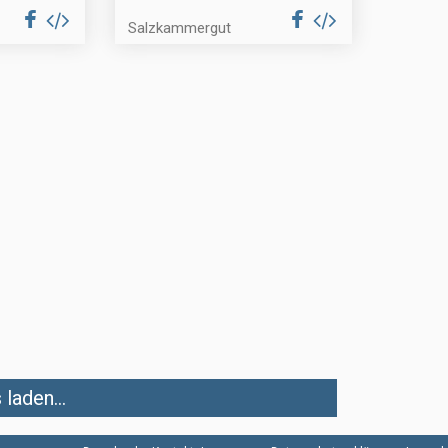
Salzkammergut
laden...