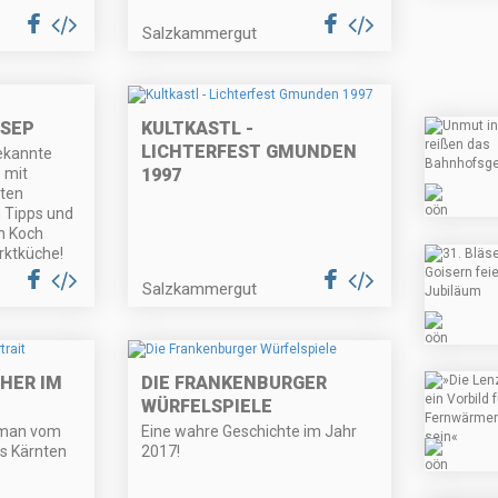
Salzkammergut
 SEP
KULTKASTL -
LICHTERFEST GMUNDEN
ekannte
 mit
1997
ten
 Tipps und
en Koch
rktküche!
Salzkammergut
HER IM
DIE FRANKENBURGER
WÜRFELSPIELE
tman vom
Eine wahre Geschichte im Jahr
s Kärnten
2017!