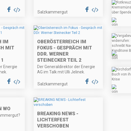
Salzkammergut
 IM
OBERÖSTERREICH IM
CH MIT
FOKUS - GESPRÄCH MIT
DDR. WERNER
 1
STEINECKER TEIL 2
er Energie
Der Generaldirektor der Energie
inek.
AG im Talk mit Ulli Jelinek.
Salzkammergut
N WO
BREAKING NEWS -
kammergut?
LICHTERFEST
VERSCHOBEN