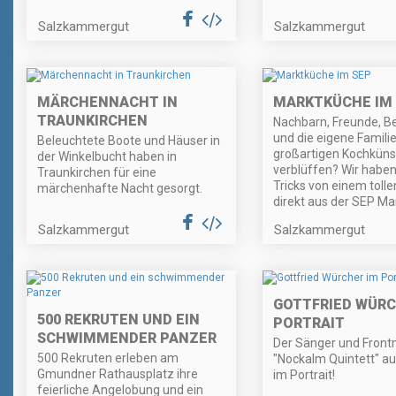
Salzkammergut
Salzkammergut
MÄRCHENNACHT IN
MARKTKÜCHE IM
TRAUNKIRCHEN
Nachbarn, Freunde, B
und die eigene Familie
Beleuchtete Boote und Häuser in
großartigen Kochküns
der Winkelbucht haben in
verblüffen? Wir haben
Traunkirchen für eine
Tricks von einem toll
märchenhafte Nacht gesorgt.
direkt aus der SEP Ma
Salzkammergut
Salzkammergut
GOTTFRIED WÜRC
500 REKRUTEN UND EIN
PORTRAIT
SCHWIMMENDER PANZER
Der Sänger und Fron
500 Rekruten erleben am
"Nockalm Quintett" au
Gmundner Rathausplatz ihre
im Portrait!
feierliche Angelobung und ein