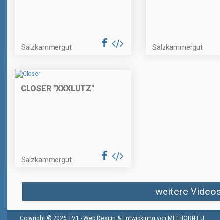
Salzkammergut
Salzkammergut
CLOSER "XXXLUTZ"
Salzkammergut
weitere Videos 
Copyright © 2026 TV1 -
Web Design & Entwicklung von MELHORN.EU