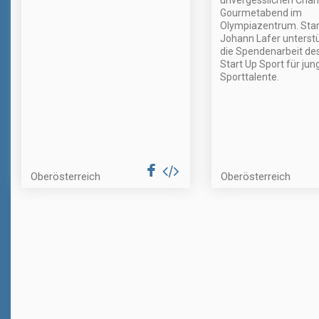
unvergesslichen Chari
Gourmetabend im
Olympiazentrum. Sta
Johann Lafer unterst
die Spendenarbeit de
Start Up Sport für jun
Sporttalente.
Oberösterreich
Oberösterreich