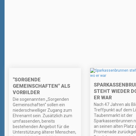
"SORGENDE
SPARKASSENBRU
GEMEINSCHAFTEN" ALS
STEHT WIEDER D
VORBILDER
ER WAR
Die sogenannten „Sorgenden
Nach 47 Jahren als Bl
Gemeinschaften“ sollen ein
Treffpunkt auf dem L
niederschwelliger Zugang zum
Taubenmarkt ist der
Ehrenamt sein. Zusätzlich zum
Sparkassenbrunnen n
umfassenden, bereits
an seinen alten Platz 
bestehenden Angebot für die
Promenade zurückgek
Unterstützung älterer Menschen,