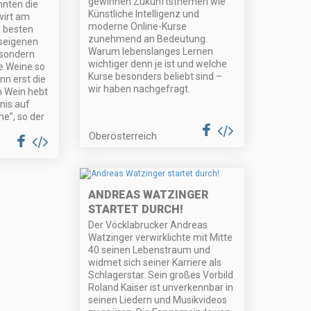
gewinnen Zukunftsthemen wie
nnten die
Künstliche Intelligenz und
wirt am
moderne Online-Kurse
e besten
zunehmend an Bedeutung.
seigenen
Warum lebenslanges Lernen
 sondern
wichtiger denn je ist und welche
e Weine so
Kurse besonders beliebt sind –
n erst die
wir haben nachgefragt.
m Wein hebt
nis auf
e”, so der
Oberösterreich
ANDREAS WATZINGER
STARTET DURCH!
Der Vöcklabrucker Andreas
Watzinger verwirklichte mit Mitte
40 seinen Lebenstraum und
widmet sich seiner Karriere als
Schlagerstar. Sein großes Vorbild
Roland Kaiser ist unverkennbar in
seinen Liedern und Musikvideos