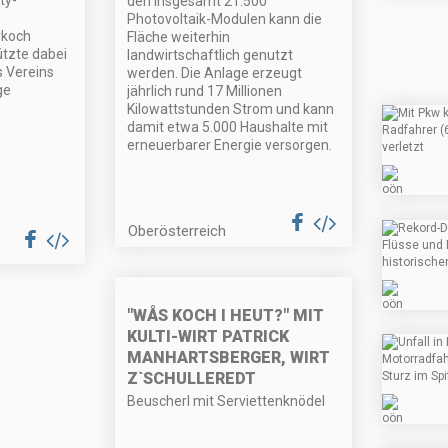
ty-
den insgesamt 21.500
Photovoltaik-Modulen kann die
rkoch
Fläche weiterhin
ützte dabei
landwirtschaftlich genutzt
s Vereins
werden. Die Anlage erzeugt
ge
jährlich rund 17 Millionen
Kilowattstunden Strom und kann
damit etwa 5.000 Haushalte mit
erneuerbarer Energie versorgen.
Oberösterreich
"WÅS KOCH I HEUT?" MIT
KULTI-WIRT PATRICK
MANHARTSBERGER, WIRT
Z`SCHULLEREDT
Beuscherl mit Serviettenknödel