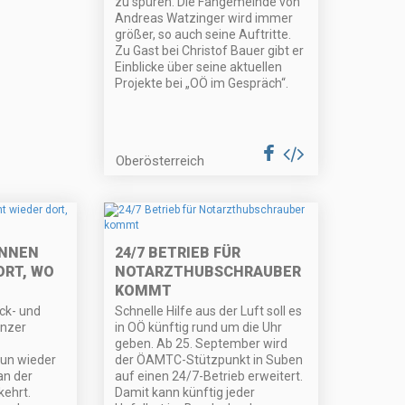
zu spüren. Die Fangemeinde von
Andreas Watzinger wird immer
größer, so auch seine Auftritte.
Zu Gast bei Christof Bauer gibt er
Einblicke über seine aktuellen
Projekte bei „OÖ im Gespräch“.
Oberösterreich
NNEN
24/7 BETRIEB FÜR
ORT, WO
NOTARZTHUBSCHRAUBER
KOMMT
ick- und
Schnelle Hilfe aus der Luft soll es
inzer
in OÖ künftig rund um die Uhr
geben. Ab 25. September wird
un wieder
der ÖAMTC-Stützpunkt in Suben
an der
auf einen 24/7-Betrieb erweitert.
ehrt.
Damit kann künftig jeder