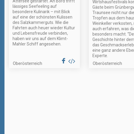
Attersee gestartet. An Bord trifft
Wirtshausfestivals ko
lässiges Seefeeling auf
Gäste beim Grünberg
besondere Kulinarik – mit Blick
Traunsee nicht nur di
auf eine der schönsten Kulissen
Tropfen aus dem hau
des Salzkammerguts. Wie die
Weinkeller verkosten,
Fahrten auch heuer wieder Kultur
auch erfahren, was di
und Lebensfreude verbinden,
besonders macht. “Den
haben wir uns auf dem Klimt-
Geschichte hinter de
Mahler Schiff angesehen.
das Geschmackserleb
eine ganz andere Eben
Experte.
Oberösterreich
Oberösterreich