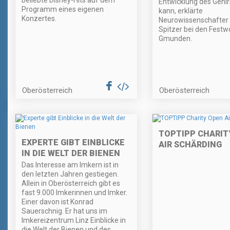
beliebte Disney-Hits auf dem
Entwicklung des Gehi
Programm eines eigenen
kann, erklärte
Konzertes.
Neurowissenschafter
Spitzer bei den Fest
Gmunden.
Oberösterreich
Oberösterreich
TOPTIPP CHARIT
EXPERTE GIBT EINBLICKE
AIR SCHÄRDING
IN DIE WELT DER BIENEN
Das Interesse am Imkern ist in
den letzten Jahren gestiegen.
Allein in Oberösterreich gibt es
fast 9.000 Imkerinnen und Imker.
Einer davon ist Konrad
Sauerschnig. Er hat uns im
Imkereizentrum Linz Einblicke in
die Welt der Bienen und des