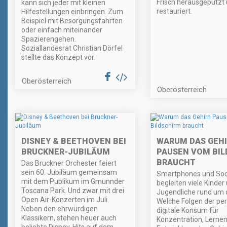
Frisch herausgeputzt
kann sich jeder mit kleinen
restauriert.
Hilfestellungen einbringen. Zum
Beispiel mit Besorgungsfahrten
oder einfach miteinander
Spazierengehen.
Soziallandesrat Christian Dörfel
stellte das Konzept vor.
Oberösterreich
Oberösterreich
DISNEY & BEETHOVEN BEI
WARUM DAS GEH
BRUCKNER-JUBILÄUM
PAUSEN VOM BIL
BRAUCHT
Das Bruckner Orchester feiert
sein 60. Jubiläum gemeinsam
Smartphones und Soc
mit dem Publikum im Gmunnder
begleiten viele Kinder
Toscana Park. Und zwar mit drei
Jugendliche rund um d
Open Air-Konzerten im Juli.
Welche Folgen der p
Neben den ehrwürdigen
digitale Konsum für
Klassikern, stehen heuer auch
Konzentration, Lernen