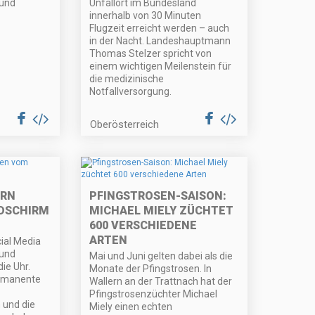
 und
Unfallort im Bundesland
innerhalb von 30 Minuten
Flugzeit erreicht werden – auch
in der Nacht. Landeshauptmann
Thomas Stelzer spricht von
einem wichtigen Meilenstein für
die medizinische
Notfallversorgung.
Oberösterreich
IRN
PFINGSTROSEN-SAISON:
DSCHIRM
MICHAEL MIELY ZÜCHTET
600 VERSCHIEDENE
ARTEN
ial Media
 und
Mai und Juni gelten dabei als die
ie Uhr.
Monate der Pfingstrosen. In
ermanente
Wallern an der Trattnach hat der
Pfingstrosenzüchter Michael
 und die
Miely einen echten