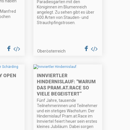
rns haben
Paradiesgarten mit den
Königinnen im Blumenreich
 Manfred
angelegt. Zu sehen gibt es über
wochen
600 Arten von Stauden- und
Strauchpfingstrosen.
Oberösterreich
Y OPEN
INNVIERTLER
HINDERNISLAUF: "WARUM
DAS PRAM.AT.RACE SO
VIELE BEGEISTERT”
Fünf Jahre, tausende
Teilnehmerinnen und Teilnehmer
und ein stetiges Wachstum: Der
Hindernislauf Pram.at.Race im
Innviertel feiert heuer sein erstes
kleines Jubiläum. Dabei sorgen