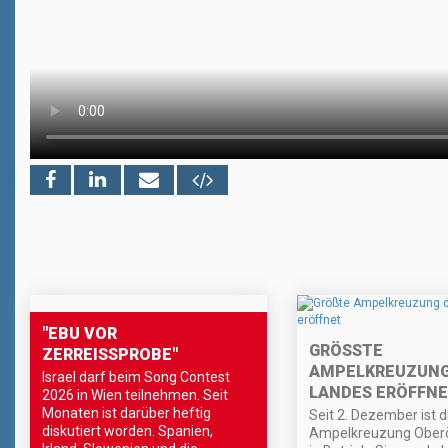
"EBU VOR
GRÖSSTE A
ZERREISSPROBE"
MPELKREUZUNG D
Israel darf beim Song Contest
ANDES ERÖFFNET
2026 in Wien teilnehmen. Seit
Monaten ist darüber heftig
Seit 2. Dezember ist d
diskutiert worden. Spanien,
Ampelkreuzung Oberö