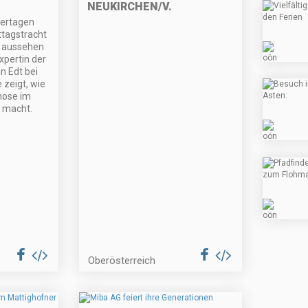
NEUKIRCHEN/V.
iertagen
ttagstracht
r aussehen
xpertin der
n Edt bei
 zeigt, wie
hose im
 macht.
Oberösterreich