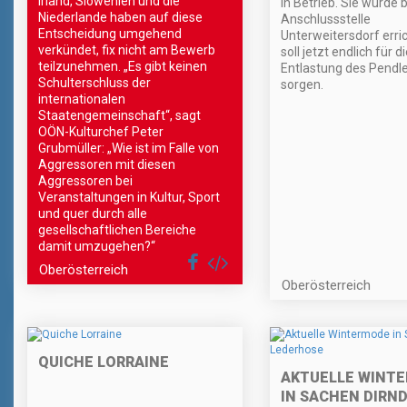
Irland, Slowenien und die
in Betrieb. Sie wurde 
Niederlande haben auf diese
Anschlussstelle
Entscheidung umgehend
Unterweitersdorf erri
verkündet, fix nicht am Bewerb
soll jetzt endlich für d
teilzunehmen. „Es gibt keinen
Entlastung des Pendl
Schulterschluss der
sorgen.
internationalen
Staatengemeinschaft“, sagt
OÖN-Kulturchef Peter
Grubmüller: „Wie ist im Falle von
Aggressoren mit diesen
Aggressoren bei
Veranstaltungen in Kultur, Sport
und quer durch alle
gesellschaftlichen Bereiche
damit umzugehen?“
Oberösterreich
Oberösterreich
QUICHE LORRAINE
AKTUELLE WINT
IN SACHEN DIRND