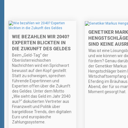
GENETIKER MAR
WIE BEZAHLEN WIR 2040?
HENGSTSCHLÄGER
EXPERTEN BLICKTEN IN
SIND KEINE AUSR
DIE ZUKUNFT DES GELDES
Was ist eine Lösungs
Beim „Geld-Tag“ der
und wie können wir di
Oberösterreichischen
fördern? Genau darüb
Nachrichten wird ein Sprichwort
der Genetiker Markus
bewusst auf den Kopf gestellt:
Hengstschläger beim 
Statt zu schweigen, sprechen
Wirtschaftsempfang 
führende Expertinnen und
Eferding im Bräuhaus.
Experten offen über die Zukunft
Abend, der für so ma
des Geldes. Unter dem Motto
Moment gesorgt hat.
„Wie sieht das Geld im Jahr 2040
aus?“ diskutierten Vertreter aus
Finanzwelt und Politik über
bargeldlose Trends, den digitalen
Euro und europäische
Zahlungssysteme.