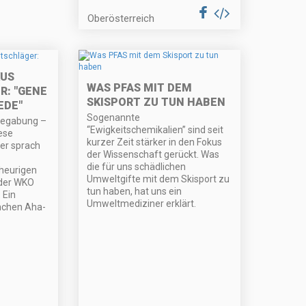
Oberösterreich
KUS
WAS PFAS MIT DEM
: "GENE
SKISPORT ZU TUN HABEN
EDE"
Sogenannte
begabung –
“Ewigkeitschemikalien” sind seit
ese
kurzer Zeit stärker in den Fokus
er sprach
der Wissenschaft gerückt. Was
die für uns schädlichen
heurigen
Umweltgifte mit dem Skisport zu
der WKO
tun haben, hat uns ein
 Ein
Umweltmediziner erklärt.
nchen Aha-