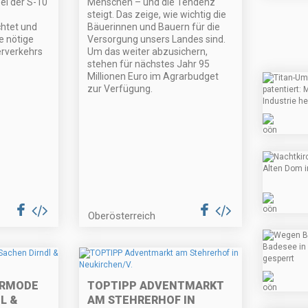
bei der S-10
Menschen – und die Tendenz
steigt. Das zeige, wie wichtig die
chtet und
Bäuerinnen und Bauern für die
ie nötige
Versorgung unsers Landes sind.
erverkehrs
Um das weiter abzusichern,
stehen für nächstes Jahr 95
Millionen Euro im Agrarbudget
zur Verfügung.
Oberösterreich
ERMODE
TOPTIPP ADVENTMARKT
L &
AM STEHRERHOF IN