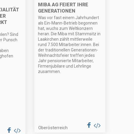
MIBA AG FEIERT IHRE
IALITÄT
GENERATIONEN
ER
Was vor fast einem Jahrhundert
RKT
als Ein-Mann-Betrieb begonnen
hat, wuchs zum Weltkonzern
heran. Die Miba mit Stammsitz in
hlen? Sind
Laakirchen zählt mittlerweile
der Punsch
rund 7.500 Mitarbeiter:innen. Bei
der traditionellen Generationen-
haben
Weihnachtsfeier treffen jedes
tighofen
Jahr pensionierte Mitarbeiter,
Firmenjubilare und Lehrlinge
zusammen.
Oberösterreich