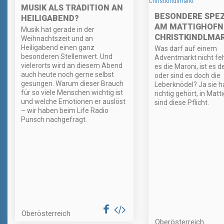
MUSIK ALS TRADITION AN
BESONDERE SPEZ
HEILIGABEND?
AM MATTIGHOFN
Musik hat gerade in der
CHRISTKINDLMA
Weihnachtszeit und an
Heiligabend einen ganz
Was darf auf einem
besonderen Stellenwert. Und
Adventmarkt nicht fe
vielerorts wird an diesem Abend
es die Maroni, ist es 
auch heute noch gerne selbst
oder sind es doch die
gesungen. Warum dieser Brauch
Leberknödel? Ja sie 
für so viele Menschen wichtig ist
richtig gehört, in Mat
und welche Emotionen er auslöst
sind diese Pflicht.
– wir haben beim Life Radio
Punsch nachgefragt.
Oberösterreich
Oberösterreich