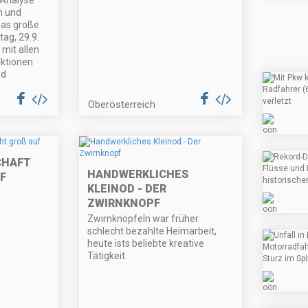
 Analyse
n und
Das große
ag, 29.9.
mit allen
ktionen
nd
Oberösterreich
CHAFT
HANDWERKLICHES
KLEINOD - DER
ZWIRNKNOPF
Zwirnknöpfeln war früher
schlecht bezahlte Heimarbeit,
heute ists beliebte kreative
Tätigkeit.