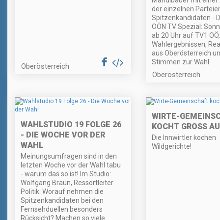
Mandlbauer mit einer
der einzelnen Parteie
Spitzenkandidaten - 
OÖN TV Spezial: Sonnt
ab 20 Uhr auf TV1 OÖ, 
Wahlergebnissen, Rea
aus Oberösterreich u
Stimmen zur Wahl.
Oberösterreich
Oberösterreich
WIRTE-GEMEINS
WAHLSTUDIO 19 FOLGE 26
KOCHT GROSS AUF
- DIE WOCHE VOR DER
Die Innwirtler kochen
WAHL
Wildgerichte!
Meinungsumfragen sind in den
letzten Woche vor der Wahl tabu
- warum das so ist! Im Studio:
Wolfgang Braun, Ressortleiter
Politik: Worauf nehmen die
Spitzenkandidaten bei den
Fernsehduellen besonders
Rücksicht? Machen so viele