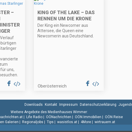
STER –
KING OF THE LAKE – DAS
M
RENNEN UM DIE KRONE
INISTER
Der King ein Newcomer aus
NGER
Attersee, die Queen eine
Newcomerin aus Deutschland.
 Verlauf
ebürtigen
arlinger
vancierte
 zum
für uns,
 besuchen.
Oberösterreich
Downloads
Kontakt
Impressum
Datenschutzerklärung
Jugends
Weitere Angebote des Medienhauses Wimmer:
.nachrichten.at
|
Life Radio
|
OÖNachrichten
|
OÖN Immobilien
|
OÖN Reise
n Galerien
|
Regionaljobs
|
Tips
|
wasistlos.at
|
4More
|
wirtrauern.at