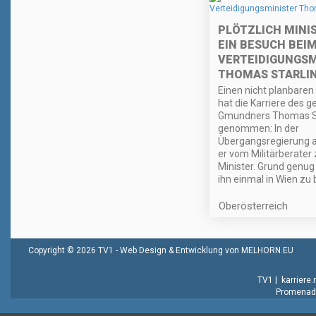
PLÖTZLICH MINI
EIN BESUCH BEI
VERTEIDIGUNGSM
THOMAS STARLI
Einen nicht planbaren
hat die Karriere des g
Gmundners Thomas St
genommen: In der
Übergangsregierung a
er vom Militärberater
Minister. Grund genug 
ihn einmal in Wien zu
Oberösterreich
Copyright © 2026 TV1 -
Web Design & Entwicklung von MELHORN.EU
TV1
|
karriere
Promenade