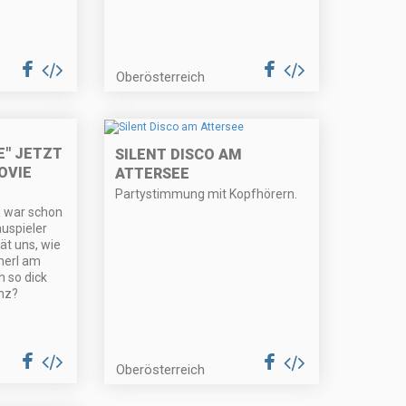
Oberösterreich
E" JETZT
SILENT DISCO AM
OVIE
ATTERSEE
Partystimmung mit Kopfhörern.
u war schon
auspieler
ät uns, wie
merl am
h so dick
nz?
Oberösterreich