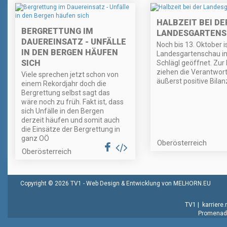
HALBZEIT BEI DE
BERGRETTUNG IM
LANDESGARTEN
DAUEREINSATZ - UNFÄLLE
Noch bis 13. Oktober is
IN DEN BERGEN HÄUFEN
Landesgartenschau in
SICH
Schlägl geöffnet. Zur 
ziehen die Verantwort
Viele sprechen jetzt schon von
äußerst positive Bilan
einem Rekordjahr doch die
Bergrettung selbst sagt das
wäre noch zu früh. Fakt ist, dass
sich Unfälle in den Bergen
derzeit häufen und somit auch
die Einsätze der Bergrettung in
ganz OÖ
Oberösterreich
Oberösterreich
Copyright © 2026 TV1 -
Web Design & Entwicklung von MELHORN.EU
TV1
|
karriere
Promenade