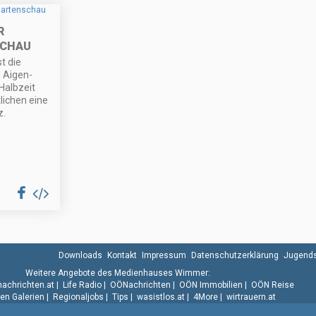
R
SCHAU
t die
 Aigen-
Halbzeit
lichen eine
z.
Downloads
Kontakt
Impressum
Datenschutzerklärung
Jugends
Weitere Angebote des Medienhauses Wimmer:
.nachrichten.at
|
Life Radio
|
OÖNachrichten
|
OÖN Immobilien
|
OÖN Reise
n Galerien
|
Regionaljobs
|
Tips
|
wasistlos.at
|
4More
|
wirtrauern.at