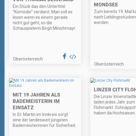
MONDSEE
Ein Stück das den Untertitel
Zum bereits 19. Mal k
“Komödie” verdient. Man soll es
nach Lieblingsstücke
lesen wenn es einem gerade
werden.
nicht gut geht, so die
Schauspielerin Birgit Minichmayr.
Oberösterreich
Oberösterreich
LINZER CITY FL
MIT 19 JAHREN ALS
Die Linzer Innenstadt
BADEMEISTERIN IM
laden jedes Jahr zum 
EINSATZ
Flohmarkt. Schnäppc
haben da Hochsaison.
In St. Martin im Innkreis sorgt
eine der landesweit jüngsten
Bademeisterinnen für Sicherheit.