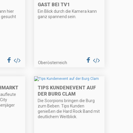
GAST BEI TV1
ann hier
Ein Blick durch die Kamera kann
n gesucht
ganz spannend sein.
Oberösterreich
OHMARKT
TIPS KUNDENEVENT AUF
DER BURG CLAM
kaufleute
City
Die Scorpions bringen die Burg
henjäger
zum Beben. Tips Kunden
genießen die Hard Rock Band mit
deutlichem Weitblick.