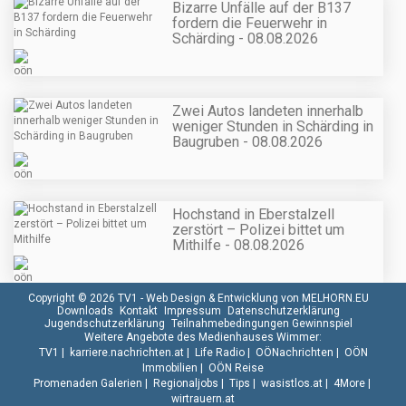
Bizarre Unfälle auf der B137
fordern die Feuerwehr in
Schärding - 08.08.2026
Zwei Autos landeten innerhalb
weniger Stunden in Schärding in
Baugruben - 08.08.2026
Hochstand in Eberstalzell
zerstört – Polizei bittet um
Mithilfe - 08.08.2026
Copyright © 2026 TV1 -
Web Design & Entwicklung von MELHORN.EU
Downloads
Kontakt
Impressum
Datenschutzerklärung
Jugendschutzerklärung
Teilnahmebedingungen Gewinnspiel
Weitere Angebote des Medienhauses Wimmer:
TV1
|
karriere.nachrichten.at
|
Life Radio
|
OÖNachrichten
|
OÖN
Immobilien
|
OÖN Reise
Promenaden Galerien
|
Regionaljobs
|
Tips
|
wasistlos.at
|
4More
|
wirtrauern.at